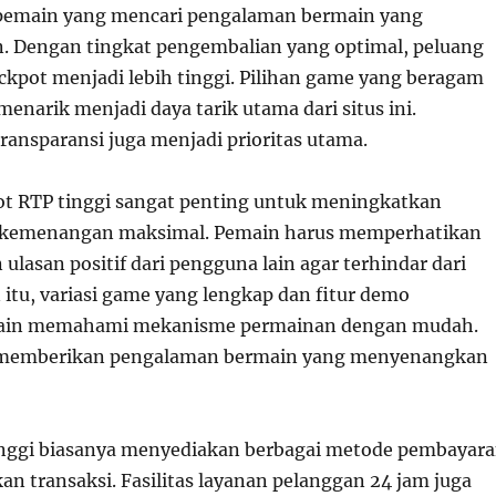
 pemain yang mencari pengalaman bermain yang
 Dengan tingkat pengembalian yang optimal, peluang
kpot menjadi lebih tinggi. Pilihan game yang beragam
menarik menjadi daya tarik utama dari situs ini.
ansparansi juga menjadi prioritas utama.
lot RTP tinggi sangat penting untuk meningkatkan
 kemenangan maksimal. Pemain harus memperhatikan
n ulasan positif dari pengguna lain agar terhindar dari
 itu, variasi game yang lengkap dan fitur demo
in memahami mekanisme permainan dengan mudah.
 memberikan pengalaman bermain yang menyenangkan
tinggi biasanya menyediakan berbagai metode pembayar
 transaksi. Fasilitas layanan pelanggan 24 jam juga