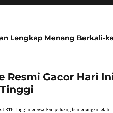
uan Lengkap Menang Berkali-ka
 Resmi Gacor Hari In
Tinggi
lot RTP tinggi menawarkan peluang kemenangan lebih