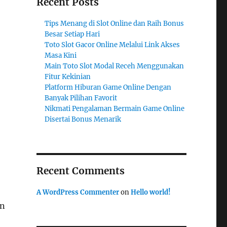
Recent Posts
Tips Menang di Slot Online dan Raih Bonus
Besar Setiap Hari
Toto Slot Gacor Online Melalui Link Akses
Masa Kini
Main Toto Slot Modal Receh Menggunakan
Fitur Kekinian
Platform Hiburan Game Online Dengan
Banyak Pilihan Favorit
Nikmati Pengalaman Bermain Game Online
Disertai Bonus Menarik
Recent Comments
A WordPress Commenter
on
Hello world!
an