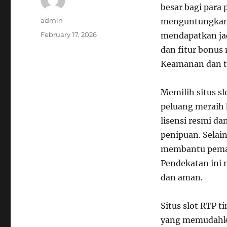
besar bagi para
Author
admin
menguntungkan.
Posted
February 17, 2026
mendapatkan jac
on
dan fitur bonus 
Keamanan dan tr
Memilih situs s
peluang meraih
lisensi resmi da
penipuan. Selain
membantu pema
Pendekatan ini
dan aman.
Situs slot RTP 
yang memudahkan