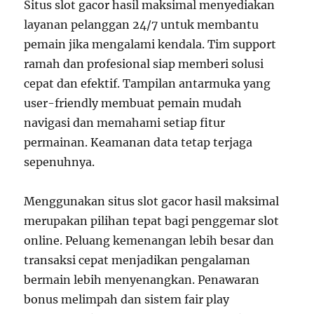
Situs slot gacor hasil maksimal menyediakan
layanan pelanggan 24/7 untuk membantu
pemain jika mengalami kendala. Tim support
ramah dan profesional siap memberi solusi
cepat dan efektif. Tampilan antarmuka yang
user-friendly membuat pemain mudah
navigasi dan memahami setiap fitur
permainan. Keamanan data tetap terjaga
sepenuhnya.
Menggunakan situs slot gacor hasil maksimal
merupakan pilihan tepat bagi penggemar slot
online. Peluang kemenangan lebih besar dan
transaksi cepat menjadikan pengalaman
bermain lebih menyenangkan. Penawaran
bonus melimpah dan sistem fair play