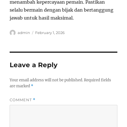
menambah kepercayaan pemain. Pastikan
selalu bermain dengan bijak dan bertanggung
jawab untuk hasil maksimal.
Author
Posted
admin
February 1, 2026
on
Leave a Reply
Your email address will not be published.
Required fields
are marked
*
COMMENT
*