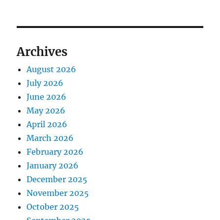
Archives
August 2026
July 2026
June 2026
May 2026
April 2026
March 2026
February 2026
January 2026
December 2025
November 2025
October 2025