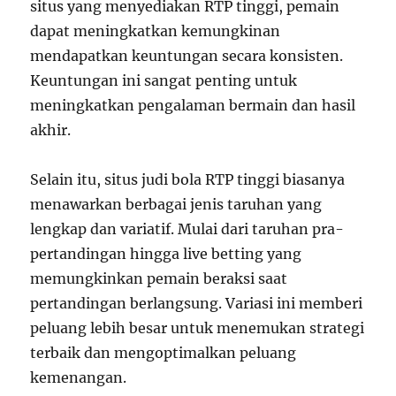
situs yang menyediakan RTP tinggi, pemain
dapat meningkatkan kemungkinan
mendapatkan keuntungan secara konsisten.
Keuntungan ini sangat penting untuk
meningkatkan pengalaman bermain dan hasil
akhir.
Selain itu, situs judi bola RTP tinggi biasanya
menawarkan berbagai jenis taruhan yang
lengkap dan variatif. Mulai dari taruhan pra-
pertandingan hingga live betting yang
memungkinkan pemain beraksi saat
pertandingan berlangsung. Variasi ini memberi
peluang lebih besar untuk menemukan strategi
terbaik dan mengoptimalkan peluang
kemenangan.