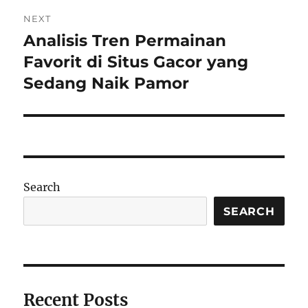
NEXT
Analisis Tren Permainan
Next
post:
Favorit di Situs Gacor yang
Sedang Naik Pamor
Search
SEARCH
Recent Posts