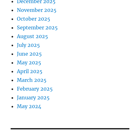
December 2025
November 2025
October 2025
September 2025
August 2025
July 2025
June 2025
May 2025
April 2025
March 2025
February 2025
January 2025
May 2024