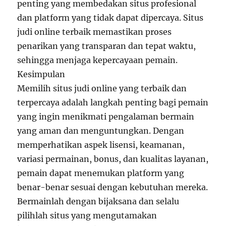
penting yang membedakan situs profesional
dan platform yang tidak dapat dipercaya. Situs
judi online terbaik memastikan proses
penarikan yang transparan dan tepat waktu,
sehingga menjaga kepercayaan pemain.
Kesimpulan
Memilih situs judi online yang terbaik dan
terpercaya adalah langkah penting bagi pemain
yang ingin menikmati pengalaman bermain
yang aman dan menguntungkan. Dengan
memperhatikan aspek lisensi, keamanan,
variasi permainan, bonus, dan kualitas layanan,
pemain dapat menemukan platform yang
benar-benar sesuai dengan kebutuhan mereka.
Bermainlah dengan bijaksana dan selalu
pilihlah situs yang mengutamakan