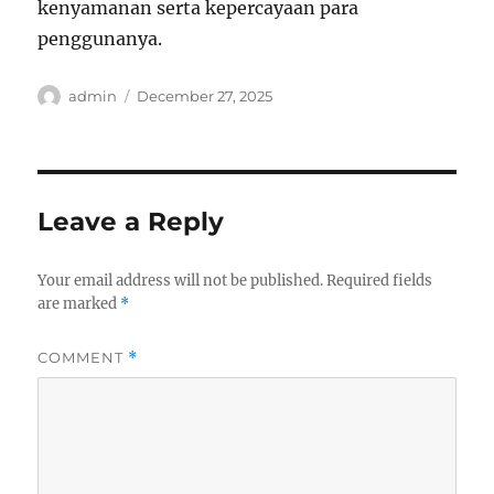
kenyamanan serta kepercayaan para
penggunanya.
Author
Posted
admin
December 27, 2025
on
Leave a Reply
Your email address will not be published.
Required fields
are marked
*
COMMENT
*