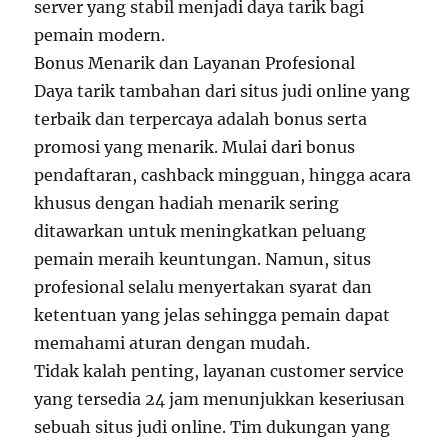
server yang stabil menjadi daya tarik bagi
pemain modern.
Bonus Menarik dan Layanan Profesional
Daya tarik tambahan dari situs judi online yang
terbaik dan terpercaya adalah bonus serta
promosi yang menarik. Mulai dari bonus
pendaftaran, cashback mingguan, hingga acara
khusus dengan hadiah menarik sering
ditawarkan untuk meningkatkan peluang
pemain meraih keuntungan. Namun, situs
profesional selalu menyertakan syarat dan
ketentuan yang jelas sehingga pemain dapat
memahami aturan dengan mudah.
Tidak kalah penting, layanan customer service
yang tersedia 24 jam menunjukkan keseriusan
sebuah situs judi online. Tim dukungan yang