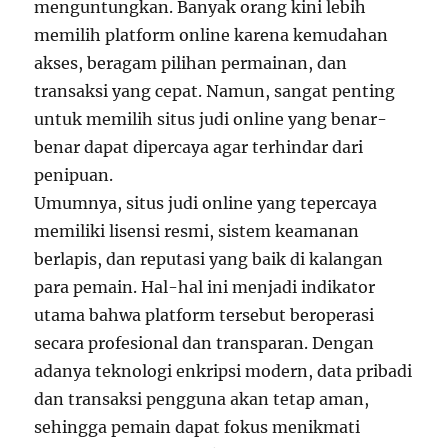
menguntungkan. Banyak orang kini lebih
memilih platform online karena kemudahan
akses, beragam pilihan permainan, dan
transaksi yang cepat. Namun, sangat penting
untuk memilih situs judi online yang benar-
benar dapat dipercaya agar terhindar dari
penipuan.
Umumnya, situs judi online yang tepercaya
memiliki lisensi resmi, sistem keamanan
berlapis, dan reputasi yang baik di kalangan
para pemain. Hal-hal ini menjadi indikator
utama bahwa platform tersebut beroperasi
secara profesional dan transparan. Dengan
adanya teknologi enkripsi modern, data pribadi
dan transaksi pengguna akan tetap aman,
sehingga pemain dapat fokus menikmati