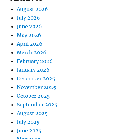
August 2026
July 2026
June 2026
May 2026
April 2026
March 2026
February 2026
January 2026
December 2025
November 2025
October 2025
September 2025
August 2025
July 2025
June 2025