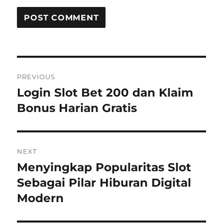
Post
PREVIOUS
navigation
Login Slot Bet 200 dan Klaim
Previous
post:
Bonus Harian Gratis
NEXT
Menyingkap Popularitas Slot
Next
post:
Sebagai Pilar Hiburan Digital
Modern