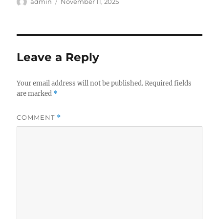
Author
Posted
admin
November 11, 2025
on
Leave a Reply
Your email address will not be published.
Required fields
are marked
*
COMMENT
*