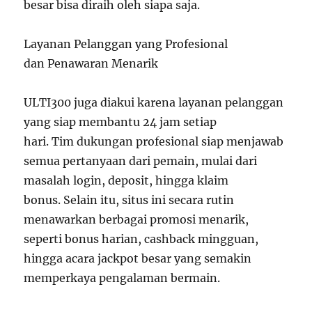
besar bisa diraih oleh siapa saja.
Layanan Pelanggan yang Profesional
dan Penawaran Menarik
ULTI300 juga diakui karena layanan pelanggan
yang siap membantu 24 jam setiap
hari. Tim dukungan profesional siap menjawab
semua pertanyaan dari pemain, mulai dari
masalah login, deposit, hingga klaim
bonus. Selain itu, situs ini secara rutin
menawarkan berbagai promosi menarik,
seperti bonus harian, cashback mingguan,
hingga acara jackpot besar yang semakin
memperkaya pengalaman bermain.