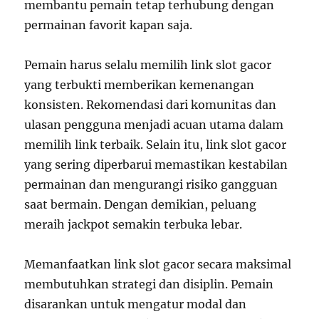
membantu pemain tetap terhubung dengan
permainan favorit kapan saja.
Pemain harus selalu memilih link slot gacor
yang terbukti memberikan kemenangan
konsisten. Rekomendasi dari komunitas dan
ulasan pengguna menjadi acuan utama dalam
memilih link terbaik. Selain itu, link slot gacor
yang sering diperbarui memastikan kestabilan
permainan dan mengurangi risiko gangguan
saat bermain. Dengan demikian, peluang
meraih jackpot semakin terbuka lebar.
Memanfaatkan link slot gacor secara maksimal
membutuhkan strategi dan disiplin. Pemain
disarankan untuk mengatur modal dan