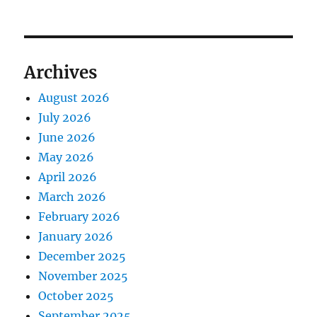
Archives
August 2026
July 2026
June 2026
May 2026
April 2026
March 2026
February 2026
January 2026
December 2025
November 2025
October 2025
September 2025