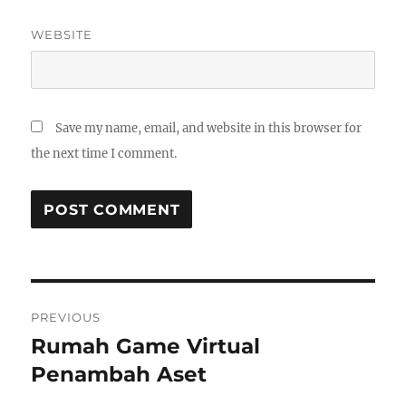
WEBSITE
Save my name, email, and website in this browser for
the next time I comment.
Post
PREVIOUS
navigation
Rumah Game Virtual
Previous
post:
Penambah Aset