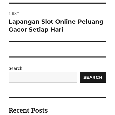
NEXT
Lapangan Slot Online Peluang
Next
post:
Gacor Setiap Hari
Search
SEARCH
Recent Posts