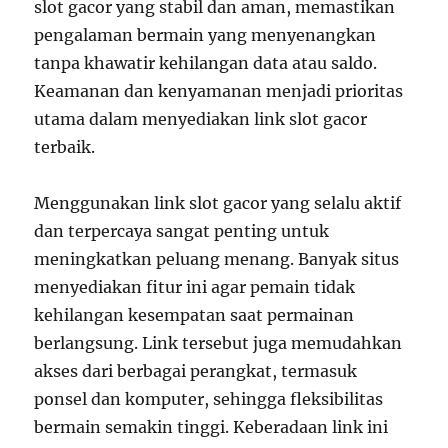
slot gacor yang stabil dan aman, memastikan
pengalaman bermain yang menyenangkan
tanpa khawatir kehilangan data atau saldo.
Keamanan dan kenyamanan menjadi prioritas
utama dalam menyediakan link slot gacor
terbaik.
Menggunakan link slot gacor yang selalu aktif
dan terpercaya sangat penting untuk
meningkatkan peluang menang. Banyak situs
menyediakan fitur ini agar pemain tidak
kehilangan kesempatan saat permainan
berlangsung. Link tersebut juga memudahkan
akses dari berbagai perangkat, termasuk
ponsel dan komputer, sehingga fleksibilitas
bermain semakin tinggi. Keberadaan link ini