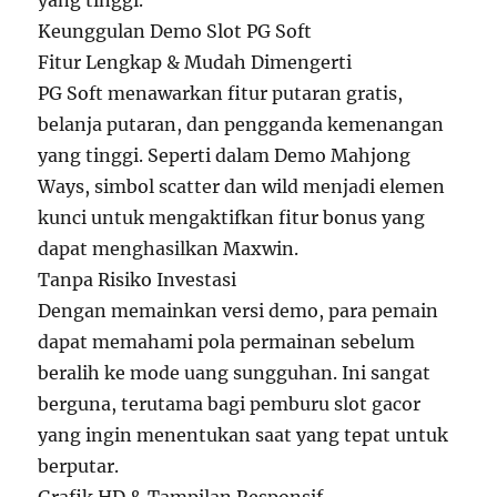
yang tinggi.
Keunggulan Demo Slot PG Soft
Fitur Lengkap & Mudah Dimengerti
PG Soft menawarkan fitur putaran gratis,
belanja putaran, dan pengganda kemenangan
yang tinggi. Seperti dalam Demo Mahjong
Ways, simbol scatter dan wild menjadi elemen
kunci untuk mengaktifkan fitur bonus yang
dapat menghasilkan Maxwin.
Tanpa Risiko Investasi
Dengan memainkan versi demo, para pemain
dapat memahami pola permainan sebelum
beralih ke mode uang sungguhan. Ini sangat
berguna, terutama bagi pemburu slot gacor
yang ingin menentukan saat yang tepat untuk
berputar.