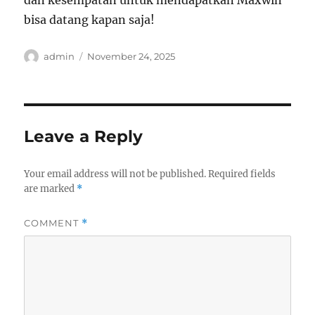
dan kesempatan untuk mendapatkan Maxwin
bisa datang kapan saja!
Author
Posted
admin
November 24, 2025
on
Leave a Reply
Your email address will not be published.
Required fields
are marked
*
COMMENT
*