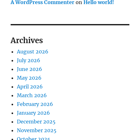
A WordPress Commenter
on
Hello world!
Archives
August 2026
July 2026
June 2026
May 2026
April 2026
March 2026
February 2026
January 2026
December 2025
November 2025
October 2025