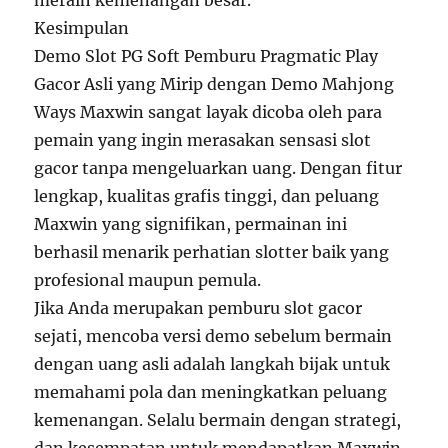
meraih kemenangan besar.
Kesimpulan
Demo Slot PG Soft Pemburu Pragmatic Play
Gacor Asli yang Mirip dengan Demo Mahjong
Ways Maxwin sangat layak dicoba oleh para
pemain yang ingin merasakan sensasi slot
gacor tanpa mengeluarkan uang. Dengan fitur
lengkap, kualitas grafis tinggi, dan peluang
Maxwin yang signifikan, permainan ini
berhasil menarik perhatian slotter baik yang
profesional maupun pemula.
Jika Anda merupakan pemburu slot gacor
sejati, mencoba versi demo sebelum bermain
dengan uang asli adalah langkah bijak untuk
memahami pola dan meningkatkan peluang
kemenangan. Selalu bermain dengan strategi,