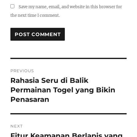
Save my name, email, and website in this browser for
the next time I comment.
Post
PREVIOUS
navigation
Rahasia Seru di Balik
Previous
post:
Permainan Togel yang Bikin
Penasaran
NEXT
Fitur Keamanan Berlapis yang
Next