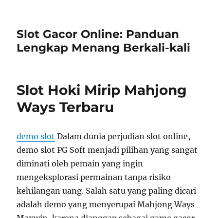
Slot Gacor Online: Panduan
Lengkap Menang Berkali-kali
Slot Hoki Mirip Mahjong
Ways Terbaru
demo slot
Dalam dunia perjudian slot online,
demo slot PG Soft menjadi pilihan yang sangat
diminati oleh pemain yang ingin
mengeksplorasi permainan tanpa risiko
kehilangan uang. Salah satu yang paling dicari
adalah demo yang menyerupai Mahjong Ways