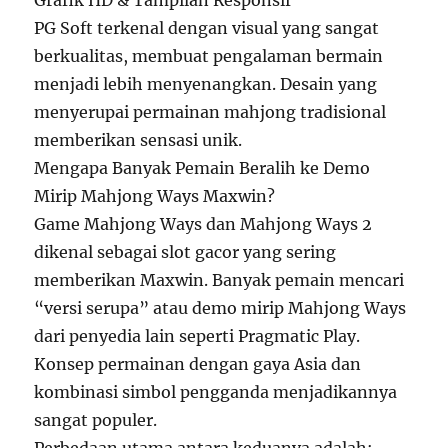
Grafik HD & Tampilan Responsif
PG Soft terkenal dengan visual yang sangat
berkualitas, membuat pengalaman bermain
menjadi lebih menyenangkan. Desain yang
menyerupai permainan mahjong tradisional
memberikan sensasi unik.
Mengapa Banyak Pemain Beralih ke Demo
Mirip Mahjong Ways Maxwin?
Game Mahjong Ways dan Mahjong Ways 2
dikenal sebagai slot gacor yang sering
memberikan Maxwin. Banyak pemain mencari
“versi serupa” atau demo mirip Mahjong Ways
dari penyedia lain seperti Pragmatic Play.
Konsep permainan dengan gaya Asia dan
kombinasi simbol pengganda menjadikannya
sangat populer.