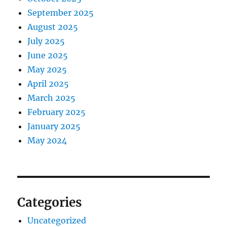
September 2025
August 2025
July 2025
June 2025
May 2025
April 2025
March 2025
February 2025
January 2025
May 2024
Categories
Uncategorized