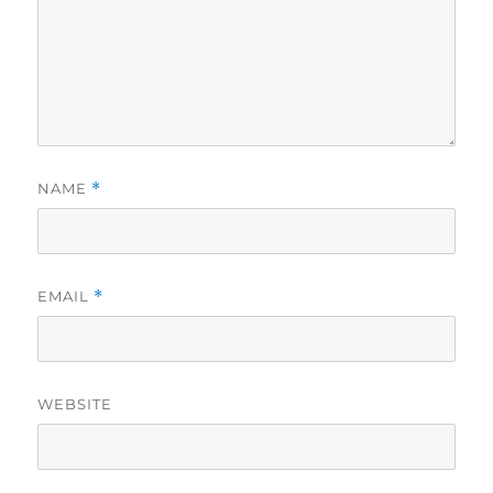
NAME
*
EMAIL
*
WEBSITE