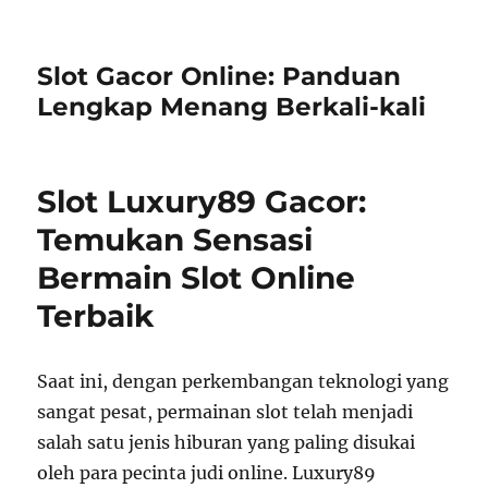
Slot Gacor Online: Panduan
Lengkap Menang Berkali-kali
Slot Luxury89 Gacor:
Temukan Sensasi
Bermain Slot Online
Terbaik
Saat ini, dengan perkembangan teknologi yang
sangat pesat, permainan slot telah menjadi
salah satu jenis hiburan yang paling disukai
oleh para pecinta judi online. Luxury89