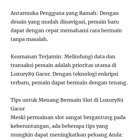
Antarmuka Pengguna yang Ramah: Dengan
desain yang mudah dinavigasi, pemain baru
dapat dengan cepat memahami cara bermain
tanpa masalah.
Keamanan Terjamin: Melindungi data dan
transaksi pemain adalah prioritas utama di
Luxury89 Gacor. Dengan teknologi enkripsi
terbaru, pemain dapat bermain dengan tenang.
Tips untuk Menang Bermain Slot di Luxury89
Gacor
Meski permainan slot sangat bergantung pada
keberuntungan, ada beberapa tips yang
mungkin dapat meningkatkan peluang Anda: