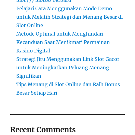
Slot777 Slot88 Terbaru
Pelajari Cara Menggunakan Mode Demo
untuk Melatih Strategi dan Menang Besar di
Slot Online
Metode Optimal untuk Menghindari
Kecanduan Saat Menikmati Permainan
Kasino Digital
Strategi Jitu Menggunakan Link Slot Gacor
untuk Meningkatkan Peluang Menang
Signifikan
Tips Menang di Slot Online dan Raih Bonus
Besar Setiap Hari
Recent Comments