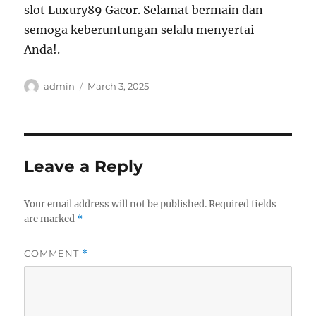
slot Luxury89 Gacor. Selamat bermain dan
semoga keberuntungan selalu menyertai
Anda!.
Author
Posted
admin
March 3, 2025
on
Leave a Reply
Your email address will not be published.
Required fields
are marked
*
COMMENT
*