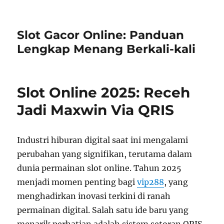
Slot Gacor Online: Panduan
Lengkap Menang Berkali-kali
Slot Online 2025: Receh
Jadi Maxwin Via QRIS
Industri hiburan digital saat ini mengalami
perubahan yang signifikan, terutama dalam
dunia permainan slot online. Tahun 2025
menjadi momen penting bagi
vip288
, yang
menghadirkan inovasi terkini di ranah
permainan digital. Salah satu ide baru yang