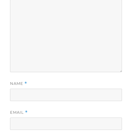
NAME
*
EMAIL
*