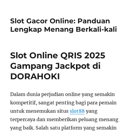
Slot Gacor Online: Panduan
Lengkap Menang Berkali-kali
Slot Online QRIS 2025
Gampang Jackpot di
DORAHOKI
Dalam dunia perjudian online yang semakin
kompetitif, sangat penting bagi para pemain
untuk menemukan situs
slot88
yang
terpercaya dan memberikan peluang menang
yang baik. Salah satu platform yang semakin