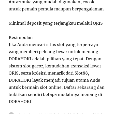
Antarmuka yang mudah digunakan, cocok
untuk pemain pemula maupun berpengalaman
Minimal deposit yang terjangkau melalui QRIS
Kesimpulan
Jika Anda mencari situs slot yang terpercaya
yang memberi peluang besar untuk menang,
DORAHOKI adalah pilihan yang tepat. Dengan
sistem slot gacor, kemudahan transaksi lewat
QRIS, serta koleksi menarik dari Slot88,
DORAHOKI layak menjadi tujuan utama Anda
untuk bermain slot online. Daftar sekarang dan
buktikan sendiri betapa mudahnya menang di
DORAHOKI!