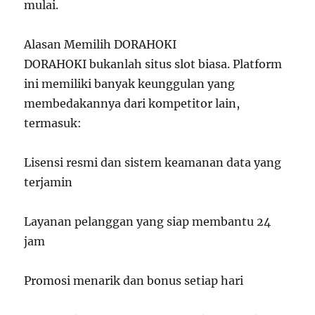
mulai.
Alasan Memilih DORAHOKI
DORAHOKI bukanlah situs slot biasa. Platform
ini memiliki banyak keunggulan yang
membedakannya dari kompetitor lain,
termasuk:
Lisensi resmi dan sistem keamanan data yang
terjamin
Layanan pelanggan yang siap membantu 24
jam
Promosi menarik dan bonus setiap hari