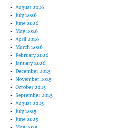
August 2026
July 2026
June 2026
May 2026
April 2026
March 2026
February 2026
January 2026
December 2025
November 2025
October 2025
September 2025
August 2025
July 2025
June 2025
May 2025