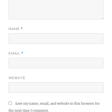
NAME
*
EMAIL
*
WEBSITE
Save my name, email, and website in this browser for
the next time I comment.