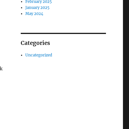
February 2025
January 2025
May 2024
Categories
Uncategorized
uk