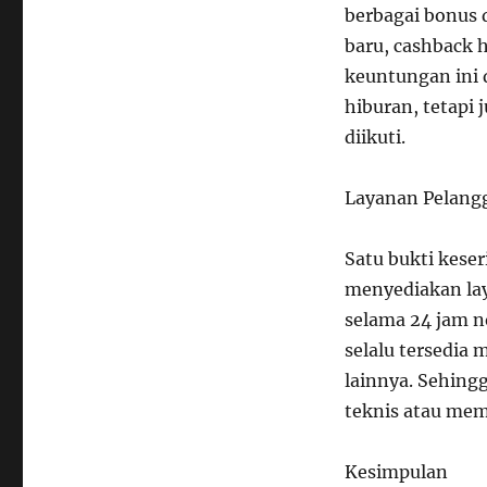
berbagai bonus 
baru, cashback h
keuntungan ini 
hiburan, tetapi 
diikuti.
Layanan Pelang
Satu bukti kes
menyediakan la
selama 24 jam 
selalu tersedia 
lainnya. Sehing
teknis atau mem
Kesimpulan