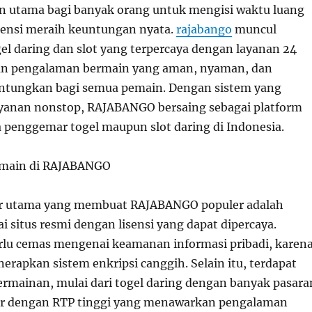
han utama bagi banyak orang untuk mengisi waktu luang
tensi meraih keuntungan nyata.
rajabango
muncul
gel daring dan slot yang terpercaya dengan layanan 24
n pengalaman bermain yang aman, nyaman, dan
ntungkan bagi semua pemain. Dengan sistem yang
yanan nonstop, RAJABANGO bersaing sebagai platform
a penggemar togel maupun slot daring di Indonesia.
main di RAJABANGO
tor utama yang membuat RAJABANGO populer adalah
i situs resmi dengan lisensi yang dapat dipercaya.
rlu cemas mengenai keamanan informasi pribadi, karen
apkan sistem enkripsi canggih. Selain itu, terdapat
ermainan, mulai dari togel daring dengan banyak pasara
cor dengan RTP tinggi yang menawarkan pengalaman