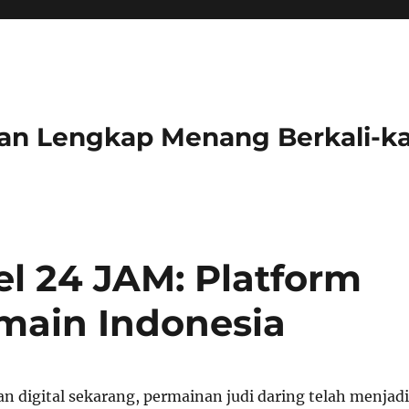
uan Lengkap Menang Berkali-ka
el 24 JAM: Platform
main Indonesia
n digital sekarang, permainan judi daring telah menjadi