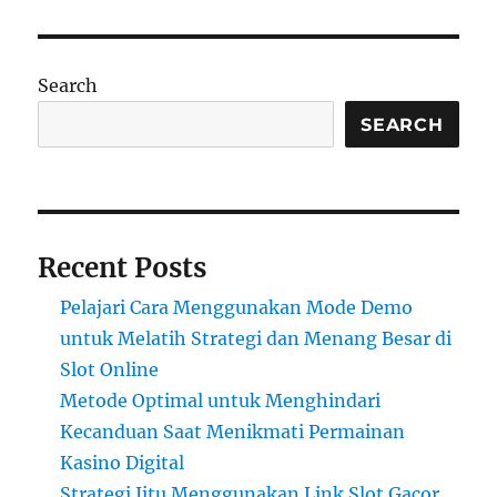
Search
SEARCH
Recent Posts
Pelajari Cara Menggunakan Mode Demo
untuk Melatih Strategi dan Menang Besar di
Slot Online
Metode Optimal untuk Menghindari
Kecanduan Saat Menikmati Permainan
Kasino Digital
Strategi Jitu Menggunakan Link Slot Gacor