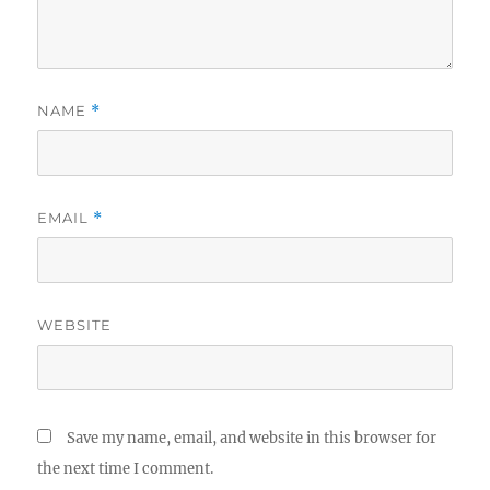
NAME
*
EMAIL
*
WEBSITE
Save my name, email, and website in this browser for
the next time I comment.