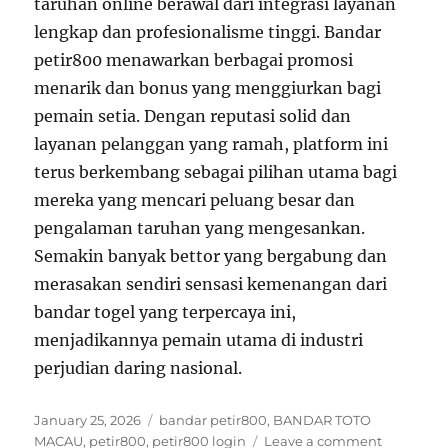
taruhan online berawal dari integrasi layanan
lengkap dan profesionalisme tinggi. Bandar
petir800 menawarkan berbagai promosi
menarik dan bonus yang menggiurkan bagi
pemain setia. Dengan reputasi solid dan
layanan pelanggan yang ramah, platform ini
terus berkembang sebagai pilihan utama bagi
mereka yang mencari peluang besar dan
pengalaman taruhan yang mengesankan.
Semakin banyak bettor yang bergabung dan
merasakan sendiri sensasi kemenangan dari
bandar togel yang terpercaya ini,
menjadikannya pemain utama di industri
perjudian daring nasional.
Posted
Tags
January 25, 2026
bandar petir800
,
BANDAR TOTO
on
on
MACAU
,
petir800
,
petir800 login
Leave a comment