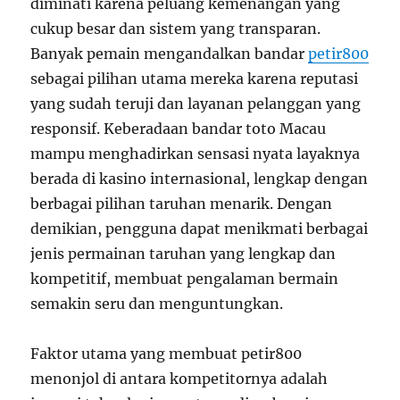
diminati karena peluang kemenangan yang
cukup besar dan sistem yang transparan.
Banyak pemain mengandalkan bandar
petir800
sebagai pilihan utama mereka karena reputasi
yang sudah teruji dan layanan pelanggan yang
responsif. Keberadaan bandar toto Macau
mampu menghadirkan sensasi nyata layaknya
berada di kasino internasional, lengkap dengan
berbagai pilihan taruhan menarik. Dengan
demikian, pengguna dapat menikmati berbagai
jenis permainan taruhan yang lengkap dan
kompetitif, membuat pengalaman bermain
semakin seru dan menguntungkan.
Faktor utama yang membuat petir800
menonjol di antara kompetitornya adalah