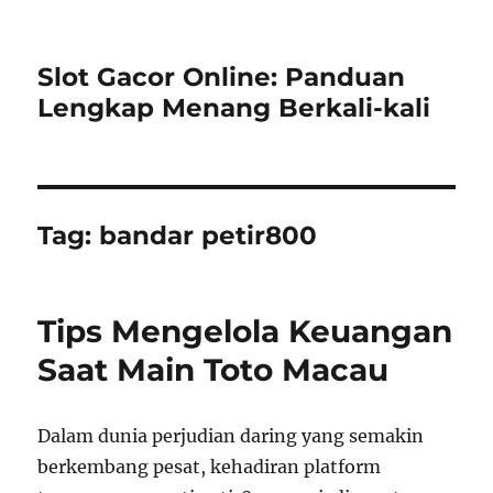
Slot Gacor Online: Panduan
Lengkap Menang Berkali-kali
Tag:
bandar petir800
Tips Mengelola Keuangan
Saat Main Toto Macau
Dalam dunia perjudian daring yang semakin
berkembang pesat, kehadiran platform