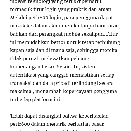
inovasi teknologi yang terus diperbarui,
termasuk fitur login yang praktis dan aman.
Melalui petir800 login, para pengguna dapat
masuk ke dalam akun mereka tanpa hambatan,
bahkan dari perangkat mobile sekalipun. Fitur
ini memudahkan bettor untuk tetap terhubung
kapan saja dan di mana saja, sehingga mereka
tidak pernah melewatkan peluang
kemenangan besar. Selain itu, sistem
autentikasi yang canggih memastikan setiap
transaksi dan data pribadi terlindungi secara
maksimal, menambah kepercayaan pengguna
terhadap platform ini.
Tidak dapat disangkal bahwa keberhasilan
petir800 dalam menarik perhatian pasar