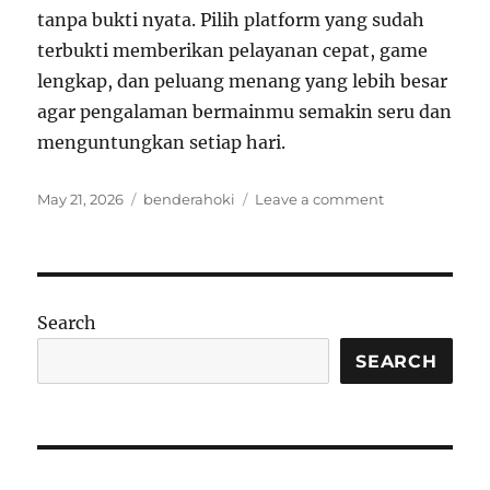
tanpa bukti nyata. Pilih platform yang sudah
terbukti memberikan pelayanan cepat, game
lengkap, dan peluang menang yang lebih besar
agar pengalaman bermainmu semakin seru dan
menguntungkan setiap hari.
Posted
Tags
on
May 21, 2026
benderahoki
Leave a comment
on
Temukan
Situs
Slot
Online
dengan
Search
Sistem
Deposit
SEARCH
Mudah
dan
Peluang
Jackpot
Tinggi