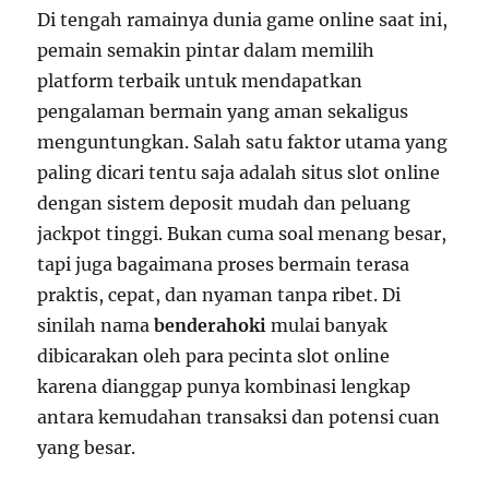
Di tengah ramainya dunia game online saat ini,
pemain semakin pintar dalam memilih
platform terbaik untuk mendapatkan
pengalaman bermain yang aman sekaligus
menguntungkan. Salah satu faktor utama yang
paling dicari tentu saja adalah situs slot online
dengan sistem deposit mudah dan peluang
jackpot tinggi. Bukan cuma soal menang besar,
tapi juga bagaimana proses bermain terasa
praktis, cepat, dan nyaman tanpa ribet. Di
sinilah nama
benderahoki
mulai banyak
dibicarakan oleh para pecinta slot online
karena dianggap punya kombinasi lengkap
antara kemudahan transaksi dan potensi cuan
yang besar.