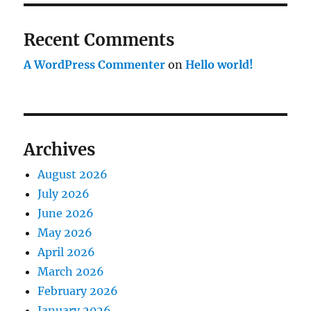
Recent Comments
A WordPress Commenter
on
Hello world!
Archives
August 2026
July 2026
June 2026
May 2026
April 2026
March 2026
February 2026
January 2026