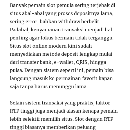
Banyak pemain slot pemula sering terjebak di
situs abal-abal yang proses depositnya lama,
sering error, bahkan withdraw berbelit.
Padahal, kenyamanan transaksi menjadi hal
penting agar fokus bermain tidak terganggu.
Situs slot online modern kini sudah
menyediakan metode deposit lengkap mulai
dari transfer bank, e-wallet, QRIS, hingga
pulsa. Dengan sistem seperti ini, pemain bisa
langsung masuk ke permainan favorit kapan
saja tanpa harus menunggu lama.
Selain sistem transaksi yang praktis, faktor
RTP tinggi juga menjadi alasan kenapa pemain
lebih selektif memilih situs. Slot dengan RTP
tinggi biasanya memberikan peluang