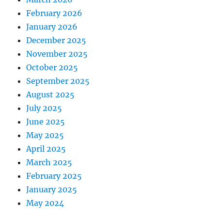
February 2026
January 2026
December 2025
November 2025
October 2025
September 2025
August 2025
July 2025
June 2025
May 2025
April 2025
March 2025
February 2025
January 2025
May 2024