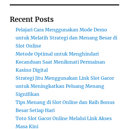
Recent Posts
Pelajari Cara Menggunakan Mode Demo
untuk Melatih Strategi dan Menang Besar di
Slot Online
Metode Optimal untuk Menghindari
Kecanduan Saat Menikmati Permainan
Kasino Digital
Strategi Jitu Menggunakan Link Slot Gacor
untuk Meningkatkan Peluang Menang
Signifikan
Tips Menang di Slot Online dan Raih Bonus
Besar Setiap Hari
Toto Slot Gacor Online Melalui Link Akses
Masa Kini