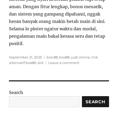
aman. Dengan fitur lengkap, bonus menarik,
dan sistem yang gampang dipahami, nggak
heran banyak orang makin betah main di sini.
Selama lo pinter ngatur waktu dan modal,
pengalaman main bakal kerasa seru dan tetap
positif.
Posted
Tags
September 21, 2025
bos 88
,
bos88
,
judi online
,
link
on
on
alternatif bos88
,
slot
Leave a comment
Serunya
Main
di
Platform
Modern
Search
yang
Bikin
SEARCH
Santai
dan
Menguntungkan