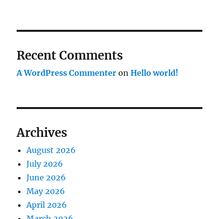
Recent Comments
A WordPress Commenter
on
Hello world!
Archives
August 2026
July 2026
June 2026
May 2026
April 2026
March 2026