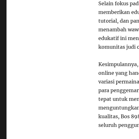
Selain fokus pad
memberikan eduka
tutorial, dan pa
menambah wawasa
edukatif ini m
komunitas judi 
Kesimpulannya, 
online yang han
variasi permain
para penggemar 
tepat untuk me
menguntungkan.
kualitas, Bos 8
seluruh penggu