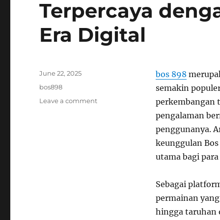
Terpercaya denga
Era Digital
Posted
June 22, 2025
bos 898
merupaka
on
Tags
bos898
semakin populer
on
Leave a comment
perkembangan t
Bos
pengalaman berm
898:
penggunanya. Ar
Platform
Judi
keunggulan Bos 
Online
utama bagi para 
Terpercaya
dengan
Pelayanan
Sebagai platfor
Prima
permainan yang 
di
hingga taruhan 
Era