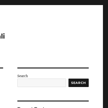
li
Search
SEARCH