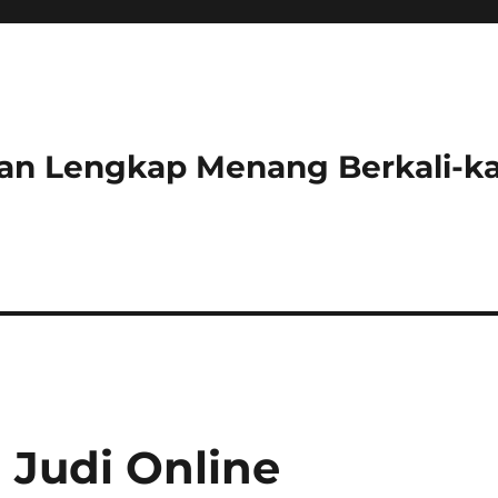
uan Lengkap Menang Berkali-ka
 Judi Online