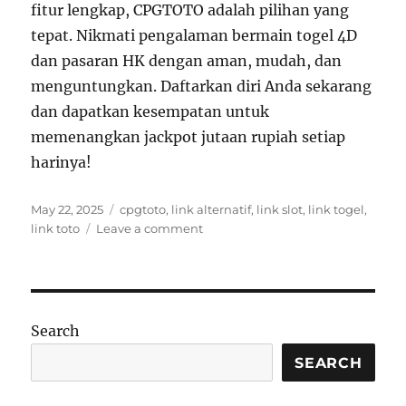
fitur lengkap, CPGTOTO adalah pilihan yang
tepat. Nikmati pengalaman bermain togel 4D
dan pasaran HK dengan aman, mudah, dan
menguntungkan. Daftarkan diri Anda sekarang
dan dapatkan kesempatan untuk
memenangkan jackpot jutaan rupiah setiap
harinya!
Posted
Tags
May 22, 2025
cpgtoto
,
link alternatif
,
link slot
,
link togel
,
on
on
link toto
Leave a comment
CPGTOTO:
Bonus
Harian
&
Event
Search
Seru
Tiap
SEARCH
Minggu!