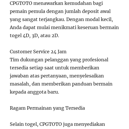
CPGTOTO menawarkan kemudahan bagi
pemain pemula dengan jumlah deposit awal
yang sangat terjangkau. Dengan modal kecil,
Anda dapat mulai menikmati keseruan bermain
togel 4D, 3D, atau 2D.
Customer Service 24 Jam
Tim dukungan pelanggan yang profesional
tersedia setiap saat untuk memberikan
jawaban atas pertanyaan, menyelesaikan
masalah, dan memberikan panduan bermain
kepada anggota baru.
Ragam Permainan yang Tersedia
Selain togel, CPGTOTO juga menyediakan