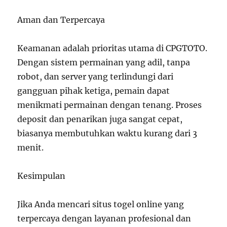
Aman dan Terpercaya
Keamanan adalah prioritas utama di CPGTOTO.
Dengan sistem permainan yang adil, tanpa
robot, dan server yang terlindungi dari
gangguan pihak ketiga, pemain dapat
menikmati permainan dengan tenang. Proses
deposit dan penarikan juga sangat cepat,
biasanya membutuhkan waktu kurang dari 3
menit.
Kesimpulan
Jika Anda mencari situs togel online yang
terpercaya dengan layanan profesional dan