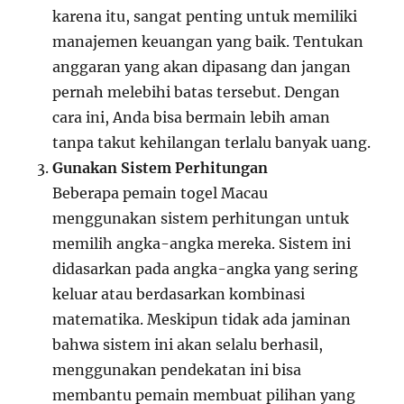
karena itu, sangat penting untuk memiliki
manajemen keuangan yang baik. Tentukan
anggaran yang akan dipasang dan jangan
pernah melebihi batas tersebut. Dengan
cara ini, Anda bisa bermain lebih aman
tanpa takut kehilangan terlalu banyak uang.
Gunakan Sistem Perhitungan
Beberapa pemain togel Macau
menggunakan sistem perhitungan untuk
memilih angka-angka mereka. Sistem ini
didasarkan pada angka-angka yang sering
keluar atau berdasarkan kombinasi
matematika. Meskipun tidak ada jaminan
bahwa sistem ini akan selalu berhasil,
menggunakan pendekatan ini bisa
membantu pemain membuat pilihan yang