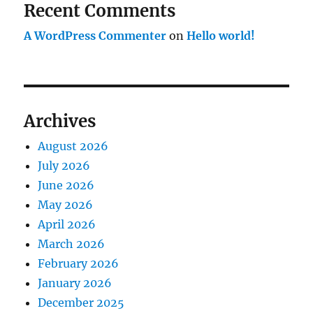
Recent Comments
A WordPress Commenter
on
Hello world!
Archives
August 2026
July 2026
June 2026
May 2026
April 2026
March 2026
February 2026
January 2026
December 2025