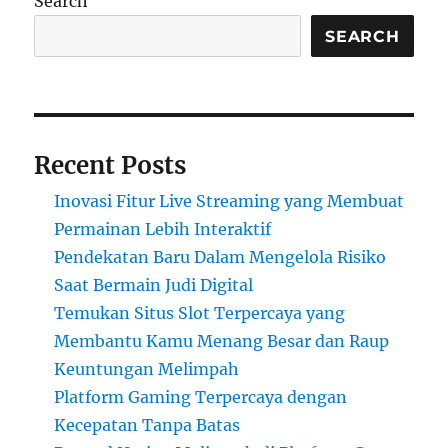
Search
Modern
SEARCH
Recent Posts
Inovasi Fitur Live Streaming yang Membuat
Permainan Lebih Interaktif
Pendekatan Baru Dalam Mengelola Risiko
Saat Bermain Judi Digital
Temukan Situs Slot Terpercaya yang
Membantu Kamu Menang Besar dan Raup
Keuntungan Melimpah
Platform Gaming Terpercaya dengan
Kecepatan Tanpa Batas