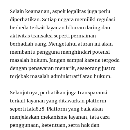
Selain keamanan, aspek legalitas juga perlu
diperhatikan. Setiap negara memiliki regulasi
berbeda terkait layanan hiburan daring dan
aktivitas transaksi seperti permainan
berhadiah uang. Mengetahui aturan ini akan
membantu pengguna menghindari potensi
masalah hukum. Jangan sampai karena tergoda
dengan penawaran menarik, seseorang justru
terjebak masalah administratif atau hukum.
Selanjutnya, perhatikan juga transparansi
terkait layanan yang ditawarkan platform
seperti fafa828. Platform yang baik akan
menjelaskan mekanisme layanan, tata cara
penggunaan, ketentuan, serta hak dan