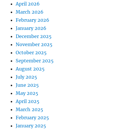
April 2026
March 2026
February 2026
January 2026
December 2025
November 2025
October 2025
September 2025
August 2025
July 2025
June 2025
May 2025
April 2025
March 2025
February 2025
January 2025