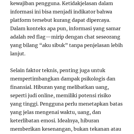
kewajiban pengguna. Ketidakjelasan dalam
informasi ini bisa menjadi indikator bahwa
platform tersebut kurang dapat dipercaya.
Dalam konteks apa pun, informasi yang samar
adalah red flag—mirip dengan chat seseorang
yang bilang “aku sibuk” tanpa penjelasan lebih
lanjut.
Selain faktor teknis, penting juga untuk
mempertimbangkan dampak psikologis dan
finansial. Hiburan yang melibatkan uang,
seperti judi online, memiliki potensi risiko
yang tinggi. Pengguna perlu menetapkan batas
yang jelas mengenai waktu, uang, dan
keterlibatan emosi. Idealnya, hiburan
memberikan kesenangan, bukan tekanan atau