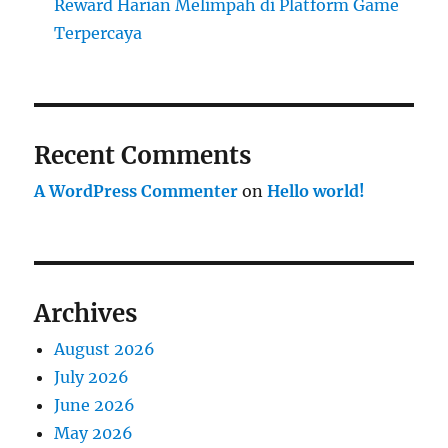
Reward Harian Melimpah di Platform Game
Terpercaya
Recent Comments
A WordPress Commenter
on
Hello world!
Archives
August 2026
July 2026
June 2026
May 2026