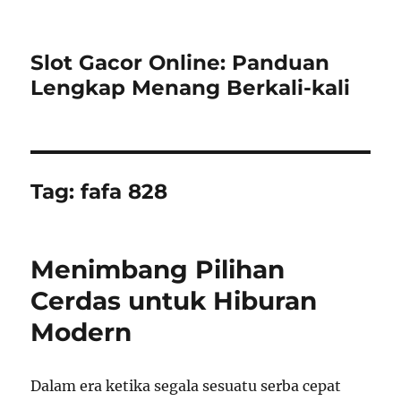
Slot Gacor Online: Panduan
Lengkap Menang Berkali-kali
Tag:
fafa 828
Menimbang Pilihan
Cerdas untuk Hiburan
Modern
Dalam era ketika segala sesuatu serba cepat