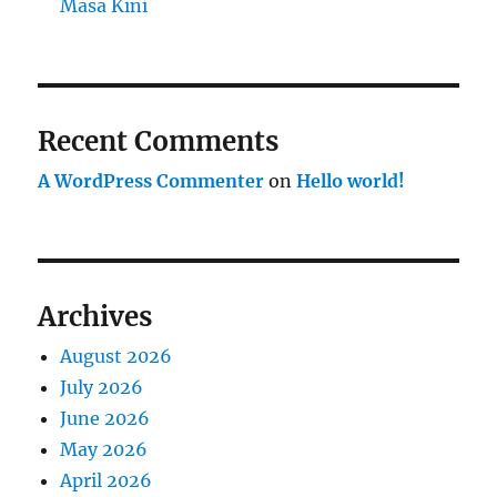
Masa Kini
Recent Comments
A WordPress Commenter
on
Hello world!
Archives
August 2026
July 2026
June 2026
May 2026
April 2026