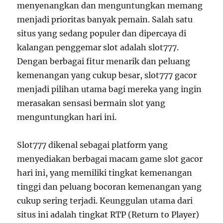
menyenangkan dan menguntungkan memang
menjadi prioritas banyak pemain. Salah satu
situs yang sedang populer dan dipercaya di
kalangan penggemar slot adalah slot777.
Dengan berbagai fitur menarik dan peluang
kemenangan yang cukup besar, slot777 gacor
menjadi pilihan utama bagi mereka yang ingin
merasakan sensasi bermain slot yang
menguntungkan hari ini.
Slot777 dikenal sebagai platform yang
menyediakan berbagai macam game slot gacor
hari ini, yang memiliki tingkat kemenangan
tinggi dan peluang bocoran kemenangan yang
cukup sering terjadi. Keunggulan utama dari
situs ini adalah tingkat RTP (Return to Player)