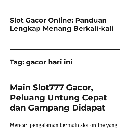
Slot Gacor Online: Panduan
Lengkap Menang Berkali-kali
Tag:
gacor hari ini
Main Slot777 Gacor,
Peluang Untung Cepat
dan Gampang Didapat
Mencari pengalaman bermain slot online yang