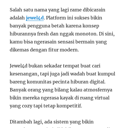
Salah satu nama yang lagi rame dibicarain
adalah
jewel4d
. Platform ini sukses bikin
banyak pengguna betah karena konsep
hiburannya fresh dan nggak monoton. Di sini,
kamu bisa ngerasain sensasi bermain yang
dikemas dengan fitur modern.
Jewel4d bukan sekadar tempat buat cari
kesenangan, tapi juga jadi wadah buat kumpul
bareng komunitas pecinta hiburan digital.
Banyak orang yang bilang kalau atmosfernya
bikin mereka ngerasa kayak di ruang virtual
yang cozy tapi tetap kompetitif.
Ditambah lagi, ada sistem yang bikin