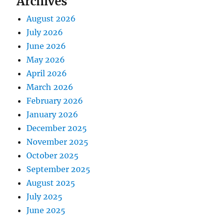
Archives
August 2026
July 2026
June 2026
May 2026
April 2026
March 2026
February 2026
January 2026
December 2025
November 2025
October 2025
September 2025
August 2025
July 2025
June 2025