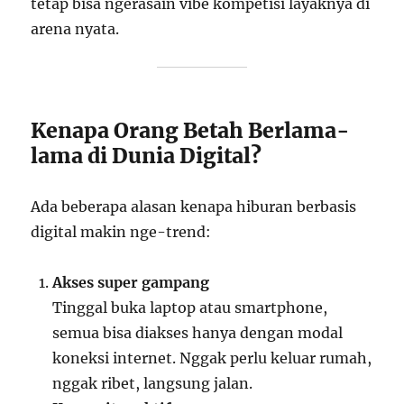
tetap bisa ngerasain vibe kompetisi layaknya di
arena nyata.
Kenapa Orang Betah Berlama-
lama di Dunia Digital?
Ada beberapa alasan kenapa hiburan berbasis
digital makin nge-trend:
Akses super gampang
Tinggal buka laptop atau smartphone,
semua bisa diakses hanya dengan modal
koneksi internet. Nggak perlu keluar rumah,
nggak ribet, langsung jalan.