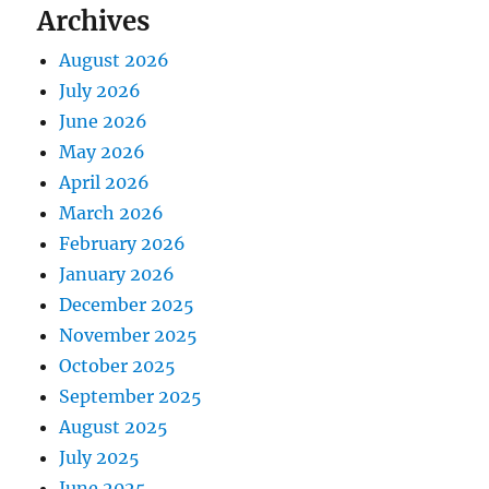
Archives
August 2026
July 2026
June 2026
May 2026
April 2026
March 2026
February 2026
January 2026
December 2025
November 2025
October 2025
September 2025
August 2025
July 2025
June 2025