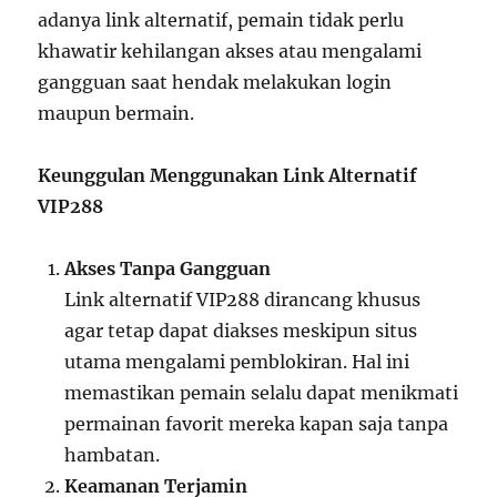
adanya link alternatif, pemain tidak perlu
khawatir kehilangan akses atau mengalami
gangguan saat hendak melakukan login
maupun bermain.
Keunggulan Menggunakan Link Alternatif
VIP288
Akses Tanpa Gangguan
Link alternatif VIP288 dirancang khusus
agar tetap dapat diakses meskipun situs
utama mengalami pemblokiran. Hal ini
memastikan pemain selalu dapat menikmati
permainan favorit mereka kapan saja tanpa
hambatan.
Keamanan Terjamin