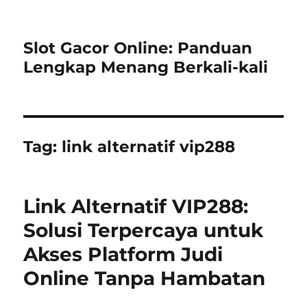
Slot Gacor Online: Panduan
Lengkap Menang Berkali-kali
Tag:
link alternatif vip288
Link Alternatif VIP288:
Solusi Terpercaya untuk
Akses Platform Judi
Online Tanpa Hambatan