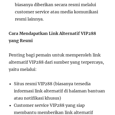
biasanya diberikan secara resmi melalui
customer service atau media komunikasi
resmi lainnya.
Cara Mendapatkan Link Alternatif VIP288
yang Resmi
Penting bagi pemain untuk memperoleh link
alternatif VIP288 dari sumber yang terpercaya,
yaitu melalui:
Situs resmi VIP288 (biasanya tersedia
informasi link alternatif di halaman bantuan
atau notifikasi khusus)
Customer service VIP288 yang siap
membantu memberikan link alternatif