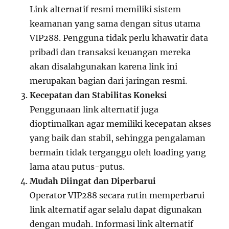
Link alternatif resmi memiliki sistem
keamanan yang sama dengan situs utama
VIP288. Pengguna tidak perlu khawatir data
pribadi dan transaksi keuangan mereka
akan disalahgunakan karena link ini
merupakan bagian dari jaringan resmi.
Kecepatan dan Stabilitas Koneksi
Penggunaan link alternatif juga
dioptimalkan agar memiliki kecepatan akses
yang baik dan stabil, sehingga pengalaman
bermain tidak terganggu oleh loading yang
lama atau putus-putus.
Mudah Diingat dan Diperbarui
Operator VIP288 secara rutin memperbarui
link alternatif agar selalu dapat digunakan
dengan mudah. Informasi link alternatif