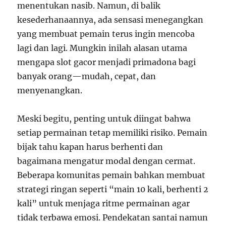
menentukan nasib. Namun, di balik
kesederhanaannya, ada sensasi menegangkan
yang membuat pemain terus ingin mencoba
lagi dan lagi. Mungkin inilah alasan utama
mengapa slot gacor menjadi primadona bagi
banyak orang—mudah, cepat, dan
menyenangkan.
Meski begitu, penting untuk diingat bahwa
setiap permainan tetap memiliki risiko. Pemain
bijak tahu kapan harus berhenti dan
bagaimana mengatur modal dengan cermat.
Beberapa komunitas pemain bahkan membuat
strategi ringan seperti “main 10 kali, berhenti 2
kali” untuk menjaga ritme permainan agar
tidak terbawa emosi. Pendekatan santai namun