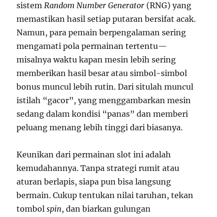
sistem
Random Number Generator
(RNG) yang
memastikan hasil setiap putaran bersifat acak.
Namun, para pemain berpengalaman sering
mengamati pola permainan tertentu—
misalnya waktu kapan mesin lebih sering
memberikan hasil besar atau simbol-simbol
bonus muncul lebih rutin. Dari situlah muncul
istilah “gacor”, yang menggambarkan mesin
sedang dalam kondisi “panas” dan memberi
peluang menang lebih tinggi dari biasanya.
Keunikan dari permainan slot ini adalah
kemudahannya. Tanpa strategi rumit atau
aturan berlapis, siapa pun bisa langsung
bermain. Cukup tentukan nilai taruhan, tekan
tombol
spin
, dan biarkan gulungan