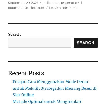
Posted
Tags
September 29, 2025
judi online
,
pragmatic 4d
,
on
on
pragmatic4d
,
slot
,
togel
Leave a comment
Menyelami
Dunia
Hiburan
Digital
yang
Search
Penuh
Kejutan
SEARCH
Recent Posts
Pelajari Cara Menggunakan Mode Demo
untuk Melatih Strategi dan Menang Besar di
Slot Online
Metode Optimal untuk Menghindari