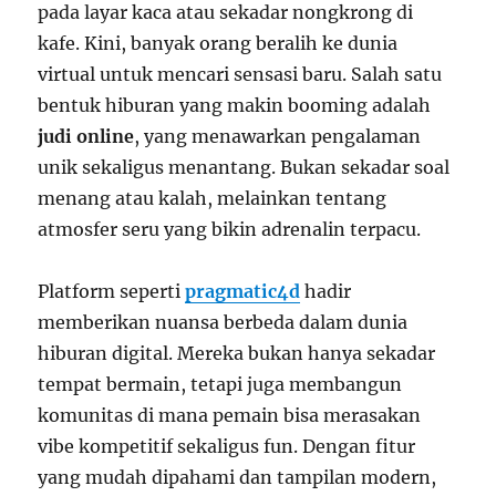
pada layar kaca atau sekadar nongkrong di
kafe. Kini, banyak orang beralih ke dunia
virtual untuk mencari sensasi baru. Salah satu
bentuk hiburan yang makin booming adalah
judi online
, yang menawarkan pengalaman
unik sekaligus menantang. Bukan sekadar soal
menang atau kalah, melainkan tentang
atmosfer seru yang bikin adrenalin terpacu.
Platform seperti
pragmatic4d
hadir
memberikan nuansa berbeda dalam dunia
hiburan digital. Mereka bukan hanya sekadar
tempat bermain, tetapi juga membangun
komunitas di mana pemain bisa merasakan
vibe kompetitif sekaligus fun. Dengan fitur
yang mudah dipahami dan tampilan modern,