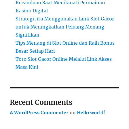
Kecanduan Saat Menikmati Permainan
Kasino Digital
Strategi Jitu Menggunakan Link Slot Gacor
untuk Meningkatkan Peluang Menang
Signifikan
Tips Menang di Slot Online dan Raih Bonus
Besar Setiap Hari
Toto Slot Gacor Online Melalui Link Akses
Masa Kini
Recent Comments
A WordPress Commenter
on
Hello world!