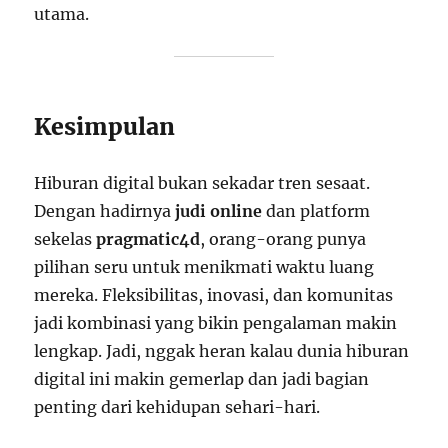
utama.
Kesimpulan
Hiburan digital bukan sekadar tren sesaat.
Dengan hadirnya
judi online
dan platform
sekelas
pragmatic4d
, orang-orang punya
pilihan seru untuk menikmati waktu luang
mereka. Fleksibilitas, inovasi, dan komunitas
jadi kombinasi yang bikin pengalaman makin
lengkap. Jadi, nggak heran kalau dunia hiburan
digital ini makin gemerlap dan jadi bagian
penting dari kehidupan sehari-hari.