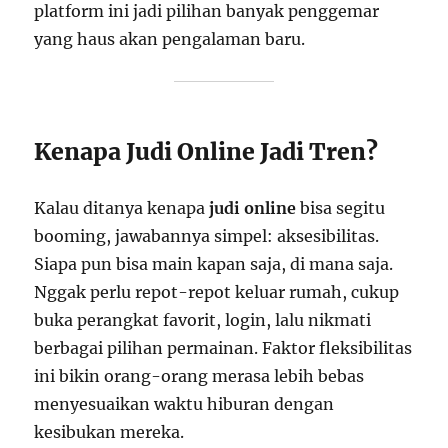
platform ini jadi pilihan banyak penggemar
yang haus akan pengalaman baru.
Kenapa Judi Online Jadi Tren?
Kalau ditanya kenapa
judi online
bisa segitu
booming, jawabannya simpel: aksesibilitas.
Siapa pun bisa main kapan saja, di mana saja.
Nggak perlu repot-repot keluar rumah, cukup
buka perangkat favorit, login, lalu nikmati
berbagai pilihan permainan. Faktor fleksibilitas
ini bikin orang-orang merasa lebih bebas
menyesuaikan waktu hiburan dengan
kesibukan mereka.