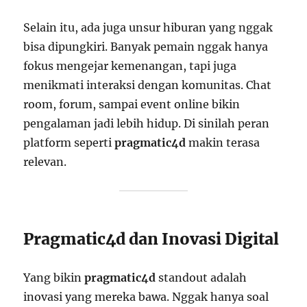
Selain itu, ada juga unsur hiburan yang nggak
bisa dipungkiri. Banyak pemain nggak hanya
fokus mengejar kemenangan, tapi juga
menikmati interaksi dengan komunitas. Chat
room, forum, sampai event online bikin
pengalaman jadi lebih hidup. Di sinilah peran
platform seperti
pragmatic4d
makin terasa
relevan.
Pragmatic4d dan Inovasi Digital
Yang bikin
pragmatic4d
standout adalah
inovasi yang mereka bawa. Nggak hanya soal