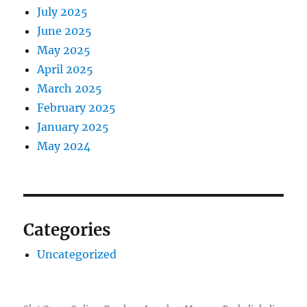
July 2025
June 2025
May 2025
April 2025
March 2025
February 2025
January 2025
May 2024
Categories
Uncategorized