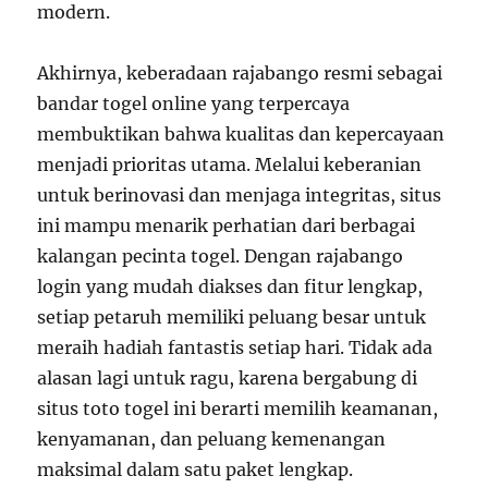
modern.
Akhirnya, keberadaan rajabango resmi sebagai
bandar togel online yang terpercaya
membuktikan bahwa kualitas dan kepercayaan
menjadi prioritas utama. Melalui keberanian
untuk berinovasi dan menjaga integritas, situs
ini mampu menarik perhatian dari berbagai
kalangan pecinta togel. Dengan rajabango
login yang mudah diakses dan fitur lengkap,
setiap petaruh memiliki peluang besar untuk
meraih hadiah fantastis setiap hari. Tidak ada
alasan lagi untuk ragu, karena bergabung di
situs toto togel ini berarti memilih keamanan,
kenyamanan, dan peluang kemenangan
maksimal dalam satu paket lengkap.