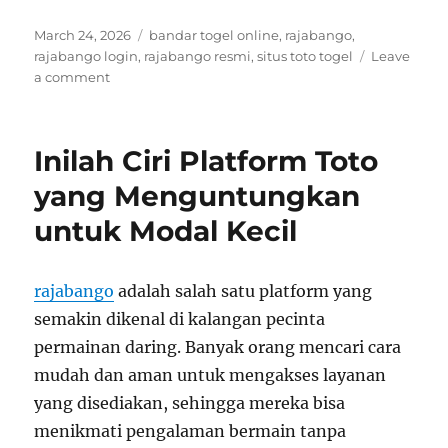
Posted
Tags
March 24, 2026
bandar togel online
,
rajabango
,
on
rajabango login
,
rajabango resmi
,
situs toto togel
Leave
on
a comment
Temukan
Rahasia
Profit
Inilah Ciri Platform Toto
Konsisten
di
yang Menguntungkan
Situs
untuk Modal Kecil
Toto
Togel
Terpopuler
rajabango
adalah salah satu platform yang
semakin dikenal di kalangan pecinta
permainan daring. Banyak orang mencari cara
mudah dan aman untuk mengakses layanan
yang disediakan, sehingga mereka bisa
menikmati pengalaman bermain tanpa