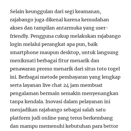
Selain keunggulan dari segi keamanan,
rajabango juga dikenal karena kemudahan
akses dan tampilan antarmuka yang user-
friendly. Pengguna cukup melakukan rajabango
login melalui perangkat apa pun, baik
smartphone maupun desktop, untuk langsung
menikmati berbagai fitur menarik dan
penawaran promo menarik dari situs toto togel
ini. Berbagai metode pembayaran yang lengkap
serta layanan live chat 24 jam membuat
pengalaman bermain semakin menyenangkan
tanpa kendala. Inovasi dalam pelayanan ini
menjadikan rajabango sebagai salah satu
platform judi online yang terus berkembang
dan mampu memenuhi kebutuhan para bettor