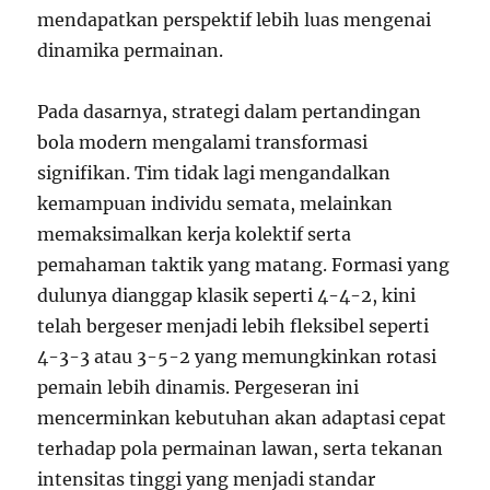
mendapatkan perspektif lebih luas mengenai
dinamika permainan.
Pada dasarnya, strategi dalam pertandingan
bola modern mengalami transformasi
signifikan. Tim tidak lagi mengandalkan
kemampuan individu semata, melainkan
memaksimalkan kerja kolektif serta
pemahaman taktik yang matang. Formasi yang
dulunya dianggap klasik seperti 4-4-2, kini
telah bergeser menjadi lebih fleksibel seperti
4-3-3 atau 3-5-2 yang memungkinkan rotasi
pemain lebih dinamis. Pergeseran ini
mencerminkan kebutuhan akan adaptasi cepat
terhadap pola permainan lawan, serta tekanan
intensitas tinggi yang menjadi standar