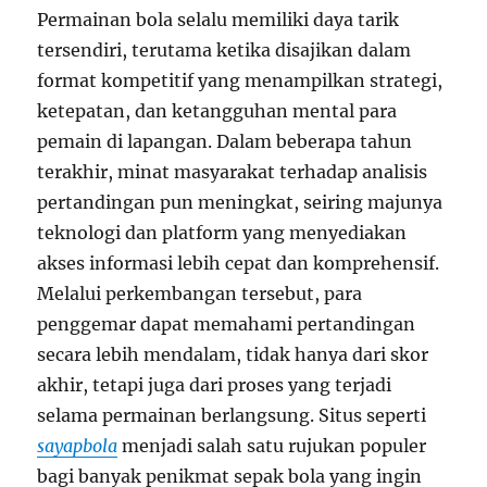
Permainan bola selalu memiliki daya tarik
tersendiri, terutama ketika disajikan dalam
format kompetitif yang menampilkan strategi,
ketepatan, dan ketangguhan mental para
pemain di lapangan. Dalam beberapa tahun
terakhir, minat masyarakat terhadap analisis
pertandingan pun meningkat, seiring majunya
teknologi dan platform yang menyediakan
akses informasi lebih cepat dan komprehensif.
Melalui perkembangan tersebut, para
penggemar dapat memahami pertandingan
secara lebih mendalam, tidak hanya dari skor
akhir, tetapi juga dari proses yang terjadi
selama permainan berlangsung. Situs seperti
sayapbola
menjadi salah satu rujukan populer
bagi banyak penikmat sepak bola yang ingin