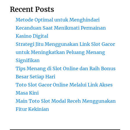
Recent Posts
Metode Optimal untuk Menghindari
Kecanduan Saat Menikmati Permainan
Kasino Digital
Strategi Jitu Menggunakan Link Slot Gacor
untuk Meningkatkan Peluang Menang
Signifikan
Tips Menang di Slot Online dan Raih Bonus
Besar Setiap Hari
Toto Slot Gacor Online Melalui Link Akses
Masa Kini
Main Toto Slot Modal Receh Menggunakan
Fitur Kekinian