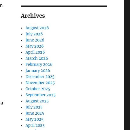
an
Archives
August 2026
July 2026
June 2026
May 2026
April 2026
March 2026
February 2026
January 2026
December 2025
November 2025
October 2025
September 2025
August 2025
na
July 2025
June 2025
May 2025
April 2025