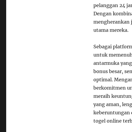
pelanggan 24 ja
Dengan kombinas
mengherankan ji
utama mereka.
Sebagai platfor
untuk memenuhi 
antarmuka yang
bonus besar, s
optimal. Mengand
berkomitmen unt
meraih keuntung
yang aman, leng
keberuntungan d
togel online terb