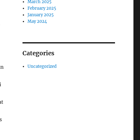
March 2025
February 2025
January 2025
May 2024
n
Categories
an
Uncategorized
i
at
s