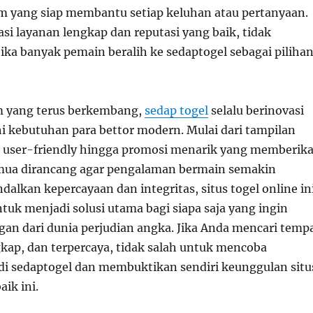
m yang siap membantu setiap keluhan atau pertanyaan.
i layanan lengkap dan reputasi yang baik, tidak
ka banyak pemain beralih ke sedaptogel sebagai piliha
m yang terus berkembang,
sedap togel
selalu berinovasi
kebutuhan para bettor modern. Mulai dari tampilan
 user-friendly hingga promosi menarik yang memberik
emua dirancang agar pengalaman bermain semakin
alkan kepercayaan dan integritas, situs togel online in
uk menjadi solusi utama bagi siapa saja yang ingin
an dari dunia perjudian angka. Jika Anda mencari temp
kap, dan terpercaya, tidak salah untuk mencoba
i sedaptogel dan membuktikan sendiri keunggulan situ
aik ini.