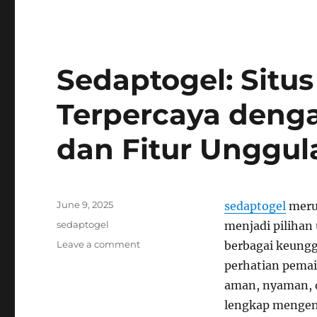
Sedaptogel: Situs
Terpercaya deng
dan Fitur Unggul
Posted
June 9, 2025
sedaptogel
merup
on
Tags
sedaptogel
menjadi pilihan
on
Leave a comment
berbagai keungg
Sedaptogel:
perhatian pema
Situs
aman, nyaman, d
Togel
Online
lengkap mengena