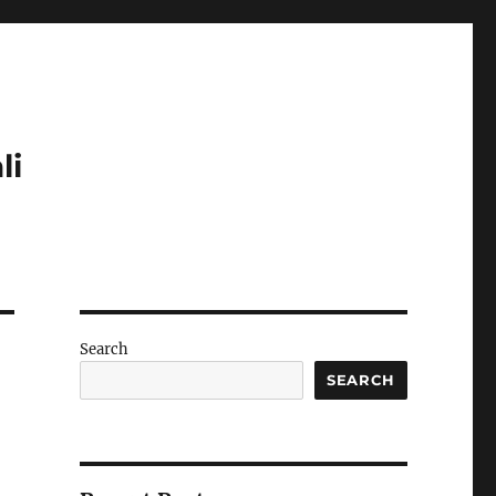
li
Search
SEARCH