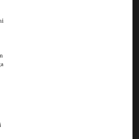
ni
em
ga
i