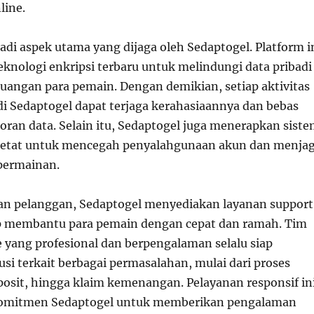
line.
i aspek utama yang dijaga oleh Sedaptogel. Platform i
nologi enkripsi terbaru untuk melindungi data pribadi
euangan para pemain. Dengan demikian, setiap aktivitas
di Sedaptogel dapat terjaga kerahasiaannya dan bebas
coran data. Selain itu, Sedaptogel juga menerapkan sist
 ketat untuk mencegah penyalahgunaan akun dan menja
permainan.
an pelanggan, Sedaptogel menyediakan layanan support
ap membantu para pemain dengan cepat dan ramah. Tim
e yang profesional dan berpengalaman selalu siap
si terkait berbagai permasalahan, mulai dari proses
posit, hingga klaim kemenangan. Pelayanan responsif in
omitmen Sedaptogel untuk memberikan pengalaman