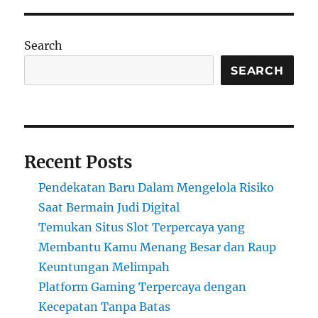
Lagi
Tentang
Risiko
Search
di
RAJAPOLA:
SEARCH
Semua
Kekalahan
Bisa
Diklaim
Kembali
Recent Posts
100%
Pendekatan Baru Dalam Mengelola Risiko
Saat Bermain Judi Digital
Temukan Situs Slot Terpercaya yang
Membantu Kamu Menang Besar dan Raup
Keuntungan Melimpah
Platform Gaming Terpercaya dengan
Kecepatan Tanpa Batas