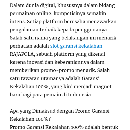
Dalam dunia digital, khususnya dalam bidang
permainan online, kompetisinya semakin
intens. Setiap platform berusaha menawarkan
pengalaman terbaik kepada penggunanya.
Salah satu nama yang belakangan ini menarik
perhatian adalah
slot garansi kekalahan
RAJAPOLA, sebuah platform yang dikenal
karena inovasi dan keberaniannya dalam
memberikan promo-promo menarik. Salah
satu tawaran utamanya adalah Garansi
Kekalahan 100%, yang kini menjadi magnet
baru bagi para pemain di Indonesia.
Apa yang Dimaksud dengan Promo Garansi
Kekalahan 100%?
Promo Garansi Kekalahan 100% adalah bentuk