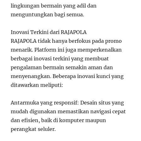
lingkungan bermain yang adil dan
menguntungkan bagi semua.
Inovasi Terkini dari RAJAPOLA
RAJAPOLA tidak hanya berfokus pada promo
menarik. Platform ini juga memperkenalkan
berbagai inovasi terkini yang membuat
pengalaman bermain semakin aman dan
menyenangkan. Beberapa inovasi kunci yang
ditawarkan meliputi:
Antarmuka yang responsif: Desain situs yang
mudah digunakan memastikan navigasi cepat
dan efisien, baik di komputer maupun
perangkat seluler.