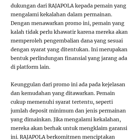
dukungan dari RAJAPOLA kepada pemain yang
mengalami kekalahan dalam permainan.
Dengan menawarkan promo ini, pemain yang
kalah tidak perlu khawatir karena mereka akan
memperoleh pengembalian dana yang sesuai
dengan syarat yang ditentukan. Ini merupakan
bentuk perlindungan finansial yang jarang ada
di platform lain.
Keunggulan dari promo ini ada pada kejelasan
dan kemudahan yang ditawarkan. Pemain
cukup memenuhi syarat tertentu, seperti
jumlah deposit minimum dan jenis permainan
yang dimainkan. Jika mengalami kekalahan,
mereka akan berhak untuk mengklaim garansi
ini. RAJAPOLA berkomitmen menciptakan