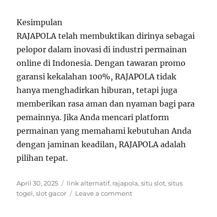
Kesimpulan
RAJAPOLA telah membuktikan dirinya sebagai
pelopor dalam inovasi di industri permainan
online di Indonesia. Dengan tawaran promo
garansi kekalahan 100%, RAJAPOLA tidak
hanya menghadirkan hiburan, tetapi juga
memberikan rasa aman dan nyaman bagi para
pemainnya. Jika Anda mencari platform
permainan yang memahami kebutuhan Anda
dengan jaminan keadilan, RAJAPOLA adalah
pilihan tepat.
Posted
Tags
April 30, 2025
link alternatif
,
rajapola
,
situ slot
,
situs
on
on
togel
,
slot gacor
Leave a comment
Slot
Bukan