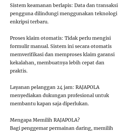
Sistem keamanan berlapis: Data dan transaksi
pengguna dilindungi menggunakan teknologi
enkripsi terbaru.
Proses klaim otomatis: Tidak perlu mengisi
formulir manual. Sistem ini secara otomatis
memverifikasi dan memproses klaim garansi
kekalahan, membuatnya lebih cepat dan
praktis.
Layanan pelanggan 24 jam: RAJAPOLA
menyediakan dukungan profesional untuk
membantu kapan saja diperlukan.
Mengapa Memilih RAJAPOLA?
Bagi penggemar permainan daring, memilih