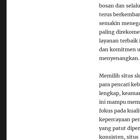
bosan dan selal
terus berkemban
semakin menegas
paling direkome
layanan terbaik
dan komitmen u
menyenangkan.
Memilih situs sl
para pencari ke
lengkap, keaman
ini mampu memen
fokus pada kual
kepercayaan pen
yang patut dipe
konsisten, situs