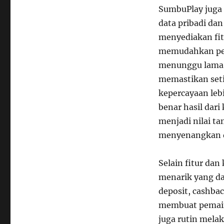
SumbuPlay juga 
data pribadi dan
menyediakan fit
memudahkan pem
menunggu lama.
memastikan seti
kepercayaan le
benar hasil dari
menjadi nilai 
menyenangkan da
Selain fitur da
menarik yang d
deposit, cashbac
membuat pemain 
juga rutin mela