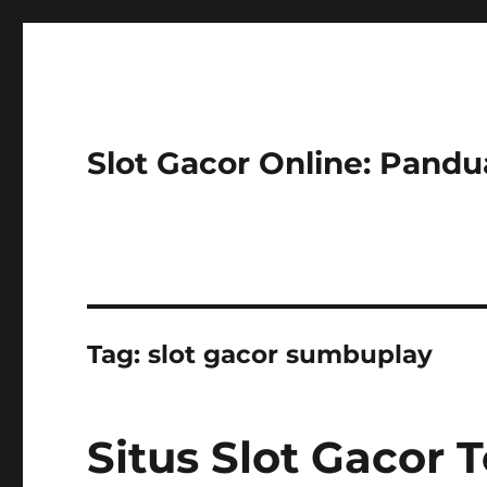
Slot Gacor Online: Pand
Tag:
slot gacor sumbuplay
Situs Slot Gacor 