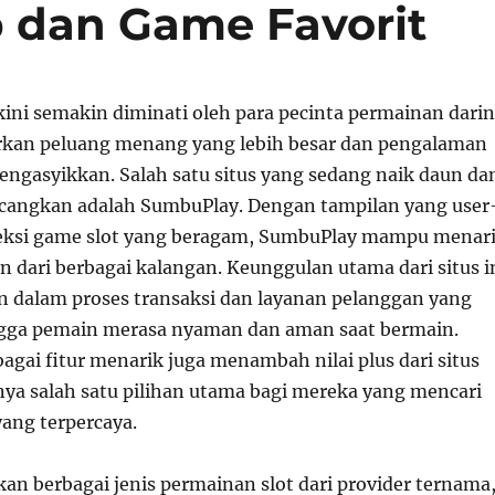
 dan Game Favorit
 kini semakin diminati oleh para pecinta permainan dari
kan peluang menang yang lebih besar dan pengalaman
ngasyikkan. Salah satu situs yang sedang naik daun da
cangkan adalah SumbuPlay. Dengan tampilan yang user
leksi game slot yang beragam, SumbuPlay mampu menar
n dari berbagai kalangan. Keunggulan utama dari situs i
n dalam proses transaksi dan layanan pelanggan yang
ngga pemain merasa nyaman dan aman saat bermain.
gai fitur menarik juga menambah nilai plus dari situs
nya salah satu pilihan utama bagi mereka yang mencari
 yang terpercaya.
an berbagai jenis permainan slot dari provider ternama