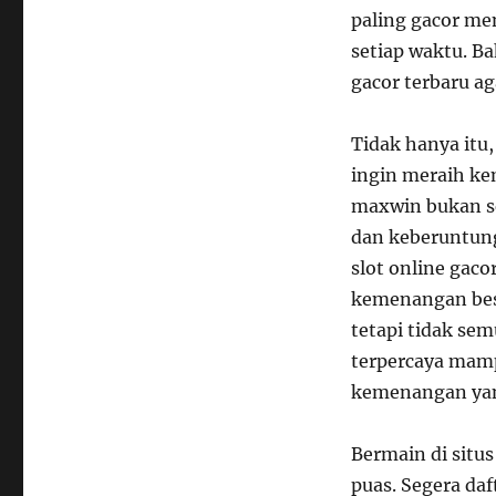
Lebih
paling gacor m
Stabil
setiap waktu. Ba
gacor terbaru ag
Tidak hanya itu
ingin meraih ke
maxwin bukan se
dan keberuntung
slot online gac
kemenangan besa
tetapi tidak sem
terpercaya mam
kemenangan yang
Bermain di situ
puas. Segera daf