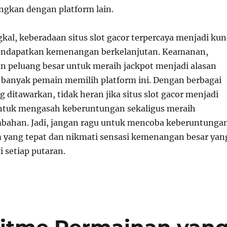
ngkan dengan platform lain.
kal, keberadaan situs slot gacor terpercaya menjadi kun
ndapatkan kemenangan berkelanjutan. Keamanan,
 peluang besar untuk meraih jackpot menjadi alasan
anyak pemain memilih platform ini. Dengan berbagai
ditawarkan, tidak heran jika situs slot gacor menjadi
untuk mengasah keberuntungan sekaligus meraih
bahan. Jadi, jangan ragu untuk mencoba keberuntunga
m yang tepat dan nikmati sensasi kemenangan besar yan
i setiap putaran.