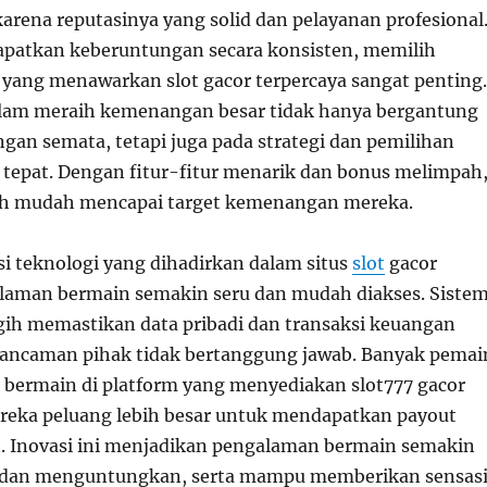
karena reputasinya yang solid dan pelayanan profesional
apatkan keberuntungan secara konsisten, memilih
yang menawarkan slot gacor terpercaya sangat penting.
alam meraih kemenangan besar tidak hanya bergantung
gan semata, tetapi juga pada strategi dan pemilihan
tepat. Dengan fitur-fitur menarik dan bonus melimpah
bih mudah mencapai target kemenangan mereka.
asi teknologi yang dihadirkan dalam situs
slot
gacor
aman bermain semakin seru dan mudah diakses. Siste
h memastikan data pribadi dan transaksi keuangan
 ancaman pihak tidak bertanggung jawab. Banyak pemai
ermain di platform yang menyediakan slot777 gacor
eka peluang lebih besar untuk mendapatkan payout
at. Inovasi ini menjadikan pengalaman bermain semakin
an menguntungkan, serta mampu memberikan sensas