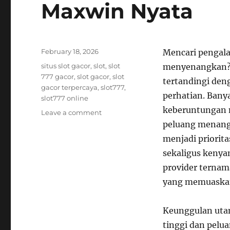
Maxwin Nyata
Posted
February 18, 2026
Mencari pengal
on
Tags
situs slot gacor
,
slot
,
slot
menyenangkan? D
777 gacor
,
slot gacor
,
slot
tertandingi den
gacor terpercaya
,
slot777
,
perhatian. Ban
slot777 online
keberuntungan m
on
Leave a comment
Situs
peluang menang b
Slot777
menjadi priorit
Gacor
sekaligus kenya
dengan
Peluang
provider ternam
Maxwin
yang memuaska
Nyata
Keunggulan utam
tinggi dan pelua