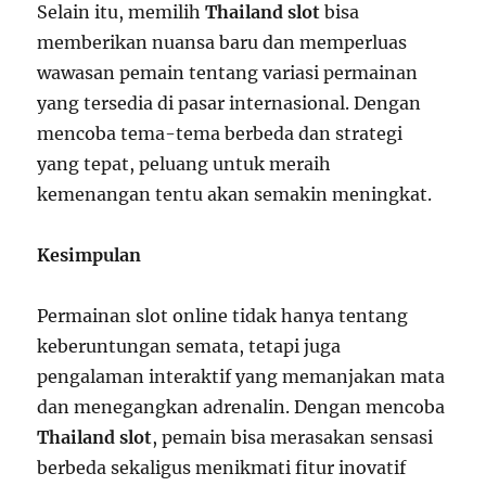
Selain itu, memilih
Thailand slot
bisa
memberikan nuansa baru dan memperluas
wawasan pemain tentang variasi permainan
yang tersedia di pasar internasional. Dengan
mencoba tema-tema berbeda dan strategi
yang tepat, peluang untuk meraih
kemenangan tentu akan semakin meningkat.
Kesimpulan
Permainan slot online tidak hanya tentang
keberuntungan semata, tetapi juga
pengalaman interaktif yang memanjakan mata
dan menegangkan adrenalin. Dengan mencoba
Thailand slot
, pemain bisa merasakan sensasi
berbeda sekaligus menikmati fitur inovatif