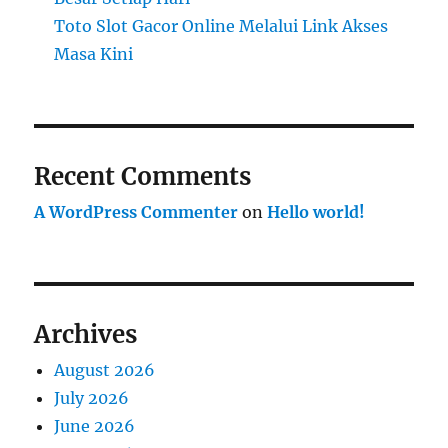
Toto Slot Gacor Online Melalui Link Akses
Masa Kini
Recent Comments
A WordPress Commenter
on
Hello world!
Archives
August 2026
July 2026
June 2026