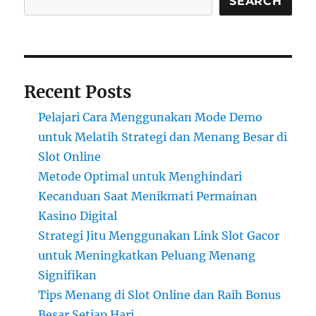
SEARCH
Online
Recent Posts
Pelajari Cara Menggunakan Mode Demo
untuk Melatih Strategi dan Menang Besar di
Slot Online
Metode Optimal untuk Menghindari
Kecanduan Saat Menikmati Permainan
Kasino Digital
Strategi Jitu Menggunakan Link Slot Gacor
untuk Meningkatkan Peluang Menang
Signifikan
Tips Menang di Slot Online dan Raih Bonus
Besar Setiap Hari