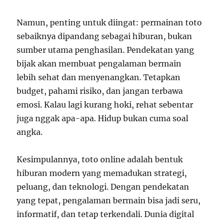
Namun, penting untuk diingat: permainan toto
sebaiknya dipandang sebagai hiburan, bukan
sumber utama penghasilan. Pendekatan yang
bijak akan membuat pengalaman bermain
lebih sehat dan menyenangkan. Tetapkan
budget, pahami risiko, dan jangan terbawa
emosi. Kalau lagi kurang hoki, rehat sebentar
juga nggak apa-apa. Hidup bukan cuma soal
angka.
Kesimpulannya, toto online adalah bentuk
hiburan modern yang memadukan strategi,
peluang, dan teknologi. Dengan pendekatan
yang tepat, pengalaman bermain bisa jadi seru,
informatif, dan tetap terkendali. Dunia digital