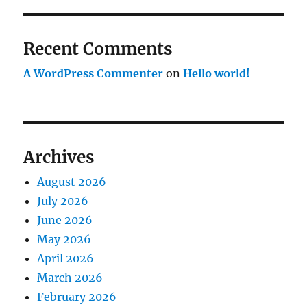
Recent Comments
A WordPress Commenter
on
Hello world!
Archives
August 2026
July 2026
June 2026
May 2026
April 2026
March 2026
February 2026