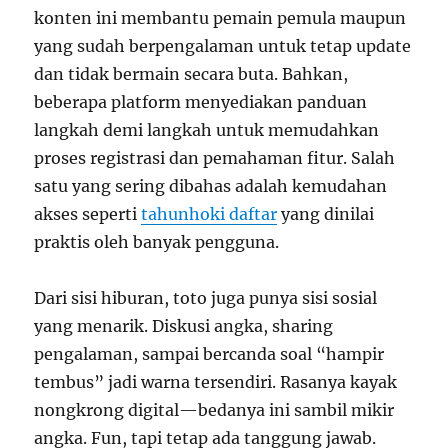
konten ini membantu pemain pemula maupun
yang sudah berpengalaman untuk tetap update
dan tidak bermain secara buta. Bahkan,
beberapa platform menyediakan panduan
langkah demi langkah untuk memudahkan
proses registrasi dan pemahaman fitur. Salah
satu yang sering dibahas adalah kemudahan
akses seperti
tahunhoki daftar
yang dinilai
praktis oleh banyak pengguna.
Dari sisi hiburan, toto juga punya sisi sosial
yang menarik. Diskusi angka, sharing
pengalaman, sampai bercanda soal “hampir
tembus” jadi warna tersendiri. Rasanya kayak
nongkrong digital—bedanya ini sambil mikir
angka. Fun, tapi tetap ada tanggung jawab.