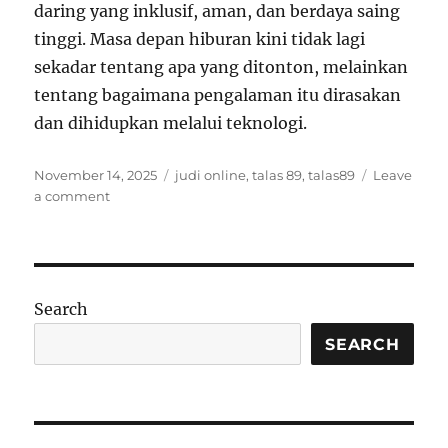
daring yang inklusif, aman, dan berdaya saing
tinggi. Masa depan hiburan kini tidak lagi
sekadar tentang apa yang ditonton, melainkan
tentang bagaimana pengalaman itu dirasakan
dan dihidupkan melalui teknologi.
Posted
Tags
November 14, 2025
judi online
,
talas 89
,
talas89
Leave
on
on
a comment
Menelusuri
Evolusi
Digital
dalam
Dunia
Search
Hiburan
Modern
SEARCH