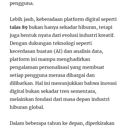
pengguna.
Lebih jauh, keberadaan platform digital seperti
talas 89
bukan hanya sekadar hiburan, tetapi
juga bentuk nyata dari evolusi industri kreatif.
Dengan dukungan teknologi seperti
kecerdasan buatan (AI) dan analisis data,
platform ini mampu menghadirkan
pengalaman personalisasi yang membuat
setiap pengguna merasa dihargai dan
dilibatkan. Hal ini menunjukkan bahwa inovasi
digital bukan sekadar tren sementara,
melainkan fondasi dari masa depan industri
hiburan global.
Dalam beberapa tahun ke depan, diperkirakan