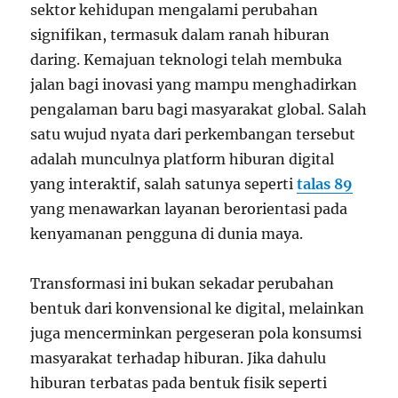
sektor kehidupan mengalami perubahan
signifikan, termasuk dalam ranah hiburan
daring. Kemajuan teknologi telah membuka
jalan bagi inovasi yang mampu menghadirkan
pengalaman baru bagi masyarakat global. Salah
satu wujud nyata dari perkembangan tersebut
adalah munculnya platform hiburan digital
yang interaktif, salah satunya seperti
talas 89
yang menawarkan layanan berorientasi pada
kenyamanan pengguna di dunia maya.
Transformasi ini bukan sekadar perubahan
bentuk dari konvensional ke digital, melainkan
juga mencerminkan pergeseran pola konsumsi
masyarakat terhadap hiburan. Jika dahulu
hiburan terbatas pada bentuk fisik seperti