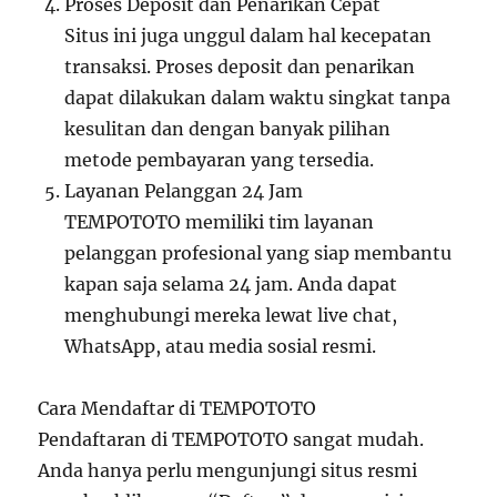
Proses Deposit dan Penarikan Cepat
Situs ini juga unggul dalam hal kecepatan
transaksi. Proses deposit dan penarikan
dapat dilakukan dalam waktu singkat tanpa
kesulitan dan dengan banyak pilihan
metode pembayaran yang tersedia.
Layanan Pelanggan 24 Jam
TEMPOTOTO memiliki tim layanan
pelanggan profesional yang siap membantu
kapan saja selama 24 jam. Anda dapat
menghubungi mereka lewat live chat,
WhatsApp, atau media sosial resmi.
Cara Mendaftar di TEMPOTOTO
Pendaftaran di TEMPOTOTO sangat mudah.
Anda hanya perlu mengunjungi situs resmi