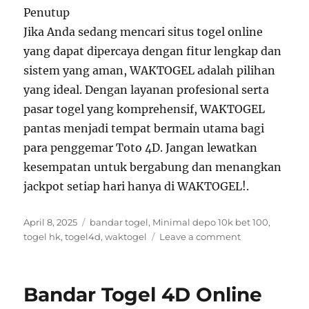
Penutup
Jika Anda sedang mencari situs togel online
yang dapat dipercaya dengan fitur lengkap dan
sistem yang aman, WAKTOGEL adalah pilihan
yang ideal. Dengan layanan profesional serta
pasar togel yang komprehensif, WAKTOGEL
pantas menjadi tempat bermain utama bagi
para penggemar Toto 4D. Jangan lewatkan
kesempatan untuk bergabung dan menangkan
jackpot setiap hari hanya di WAKTOGEL!.
Posted
Tags
April 8, 2025
bandar togel
,
Minimal depo 10k bet 100
,
on
on
togel hk
,
togel4d
,
waktogel
Leave a comment
Daftar
Gratis
di
Bandar Togel 4D Online
WAKTOGEL
dan