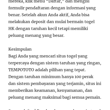
mereka, klik menu “Daftar,” dan mengisi
formulir pendaftaran dengan informasi yang
benar. Setelah akun Anda aktif, Anda bisa
melakukan deposit dan mulai bermain togel
HK dengan taruhan kecil tetapi memiliki
peluang menang yang besar.
Kesimpulan
Bagi Anda yang mencari situs togel yang
terpercaya dengan sistem taruhan yang ringan,
TEMPOTOTO adalah pilihan yang tepat.
Dengan taruhan minimum hanya 100 perak
dan sistem pembayaran yang terjamin, situs ini
memberikan keamanan, kenyamanan, dan
peluang menang maksimal bagi semua pemain.