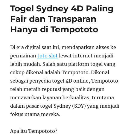
Online
Togel Sydney 4D Paling
TEMPOTOTO:
Bayar
Fair dan Transparan
Full,
Hanya di Tempototo
Bet
Kecil
Bukan
Masalah
Di era digital saat ini, mendapatkan akses ke
permainan
toto slot
lewat internet menjadi
lebih mudah. Salah satu platform togel yang
cukup dikenal adalah Tempototo. Dikenal
sebagai penyedia togel 4D online, Tempototo
telah meraih reputasi yang baik dengan
menawarkan layanan berkualitas, terutama
dalam pasar togel Sydney (SDY) yang menjadi
fokus utama mereka.
Apa itu Tempototo?