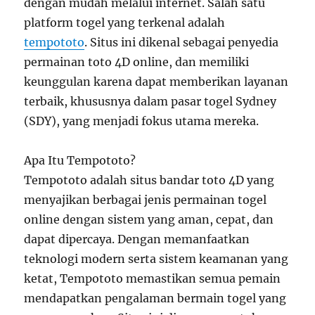
dengan mudah melalui internet. Salah satu
platform togel yang terkenal adalah
tempototo
. Situs ini dikenal sebagai penyedia
permainan toto 4D online, dan memiliki
keunggulan karena dapat memberikan layanan
terbaik, khususnya dalam pasar togel Sydney
(SDY), yang menjadi fokus utama mereka.
Apa Itu Tempototo?
Tempototo adalah situs bandar toto 4D yang
menyajikan berbagai jenis permainan togel
online dengan sistem yang aman, cepat, dan
dapat dipercaya. Dengan memanfaatkan
teknologi modern serta sistem keamanan yang
ketat, Tempototo memastikan semua pemain
mendapatkan pengalaman bermain togel yang