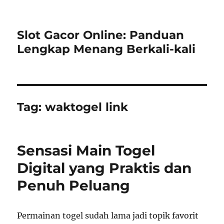
Slot Gacor Online: Panduan
Lengkap Menang Berkali-kali
Tag:
waktogel link
Sensasi Main Togel
Digital yang Praktis dan
Penuh Peluang
Permainan togel sudah lama jadi topik favorit