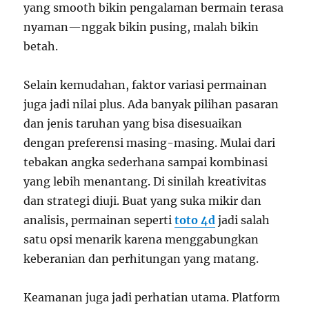
yang smooth bikin pengalaman bermain terasa
nyaman—nggak bikin pusing, malah bikin
betah.
Selain kemudahan, faktor variasi permainan
juga jadi nilai plus. Ada banyak pilihan pasaran
dan jenis taruhan yang bisa disesuaikan
dengan preferensi masing-masing. Mulai dari
tebakan angka sederhana sampai kombinasi
yang lebih menantang. Di sinilah kreativitas
dan strategi diuji. Buat yang suka mikir dan
analisis, permainan seperti
toto 4d
jadi salah
satu opsi menarik karena menggabungkan
keberanian dan perhitungan yang matang.
Keamanan juga jadi perhatian utama. Platform