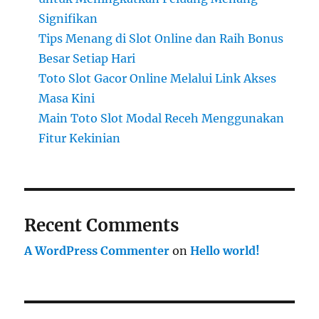
Signifikan
Tips Menang di Slot Online dan Raih Bonus
Besar Setiap Hari
Toto Slot Gacor Online Melalui Link Akses
Masa Kini
Main Toto Slot Modal Receh Menggunakan
Fitur Kekinian
Recent Comments
A WordPress Commenter
on
Hello world!