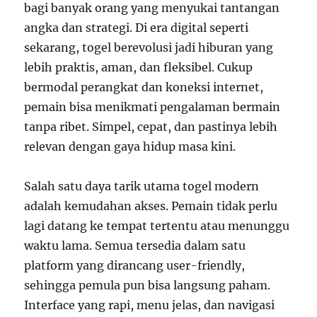
bagi banyak orang yang menyukai tantangan
angka dan strategi. Di era digital seperti
sekarang, togel berevolusi jadi hiburan yang
lebih praktis, aman, dan fleksibel. Cukup
bermodal perangkat dan koneksi internet,
pemain bisa menikmati pengalaman bermain
tanpa ribet. Simpel, cepat, dan pastinya lebih
relevan dengan gaya hidup masa kini.
Salah satu daya tarik utama togel modern
adalah kemudahan akses. Pemain tidak perlu
lagi datang ke tempat tertentu atau menunggu
waktu lama. Semua tersedia dalam satu
platform yang dirancang user-friendly,
sehingga pemula pun bisa langsung paham.
Interface yang rapi, menu jelas, dan navigasi