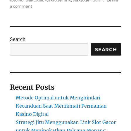
toto 4d
,
waktogel
,
waktogel link
,
waktogel login
Leave
on
a comment
Sensasi
Main
Togel
Digital
yang
Search
Praktis
dan
SEARCH
Penuh
Peluang
Recent Posts
Metode Optimal untuk Menghindari
Kecanduan Saat Menikmati Permainan
Kasino Digital
Strategi Jitu Menggunakan Link Slot Gacor
untuk Meningkatkan Peluang Menang