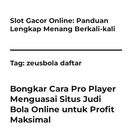
Slot Gacor Online: Panduan
Lengkap Menang Berkali-kali
Tag:
zeusbola daftar
Bongkar Cara Pro Player
Menguasai Situs Judi
Bola Online untuk Profit
Maksimal