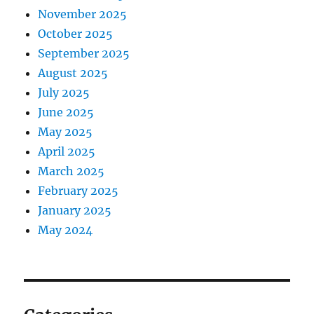
November 2025
October 2025
September 2025
August 2025
July 2025
June 2025
May 2025
April 2025
March 2025
February 2025
January 2025
May 2024