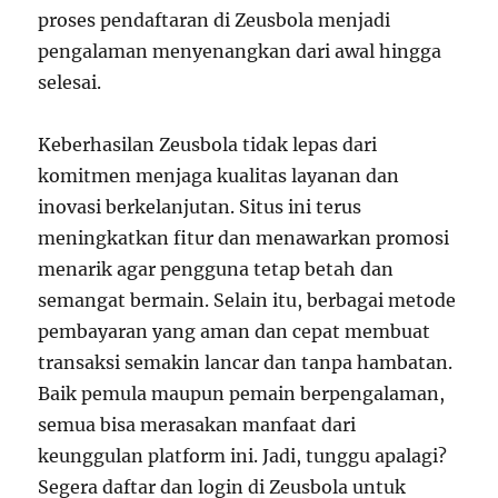
proses pendaftaran di Zeusbola menjadi
pengalaman menyenangkan dari awal hingga
selesai.
Keberhasilan Zeusbola tidak lepas dari
komitmen menjaga kualitas layanan dan
inovasi berkelanjutan. Situs ini terus
meningkatkan fitur dan menawarkan promosi
menarik agar pengguna tetap betah dan
semangat bermain. Selain itu, berbagai metode
pembayaran yang aman dan cepat membuat
transaksi semakin lancar dan tanpa hambatan.
Baik pemula maupun pemain berpengalaman,
semua bisa merasakan manfaat dari
keunggulan platform ini. Jadi, tunggu apalagi?
Segera daftar dan login di Zeusbola untuk