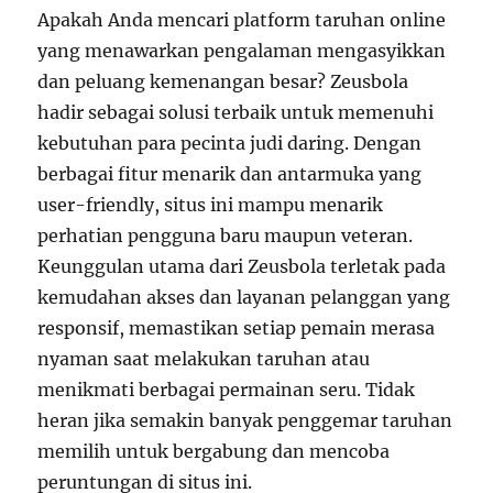
Apakah Anda mencari platform taruhan online
yang menawarkan pengalaman mengasyikkan
dan peluang kemenangan besar? Zeusbola
hadir sebagai solusi terbaik untuk memenuhi
kebutuhan para pecinta judi daring. Dengan
berbagai fitur menarik dan antarmuka yang
user-friendly, situs ini mampu menarik
perhatian pengguna baru maupun veteran.
Keunggulan utama dari Zeusbola terletak pada
kemudahan akses dan layanan pelanggan yang
responsif, memastikan setiap pemain merasa
nyaman saat melakukan taruhan atau
menikmati berbagai permainan seru. Tidak
heran jika semakin banyak penggemar taruhan
memilih untuk bergabung dan mencoba
peruntungan di situs ini.