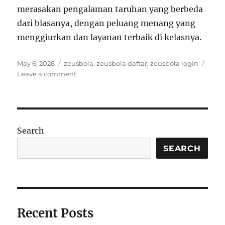
merasakan pengalaman taruhan yang berbeda
dari biasanya, dengan peluang menang yang
menggiurkan dan layanan terbaik di kelasnya.
Posted
Tags
May 6, 2026
zeusbola
,
zeusbola daftar
,
zeusbola login
on
on
Leave a comment
Bongkar
Cara
Pro
Player
Menguasai
Search
Situs
Judi
SEARCH
Bola
Online
untuk
Profit
Maksimal
Recent Posts