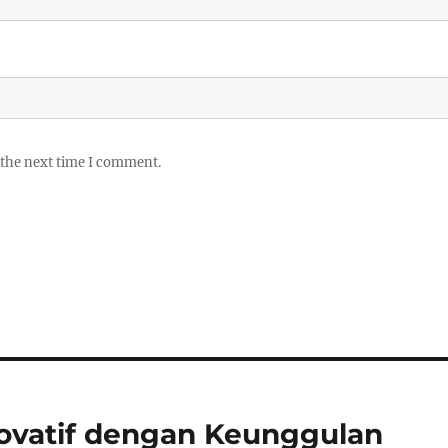
 the next time I comment.
ovatif dengan Keunggulan