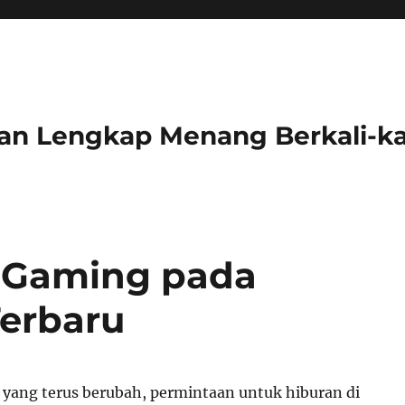
uan Lengkap Menang Berkali-ka
e Gaming pada
Terbaru
l yang terus berubah, permintaan untuk hiburan di