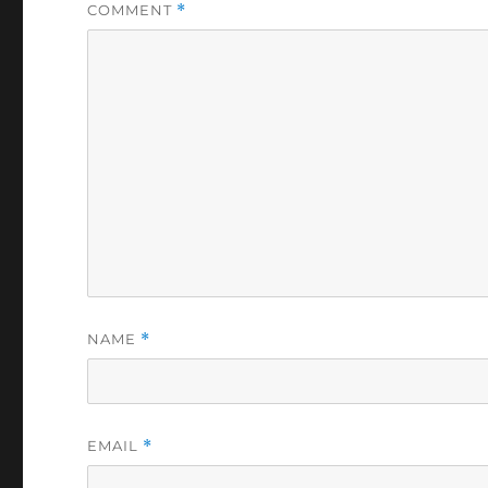
COMMENT
*
NAME
*
EMAIL
*