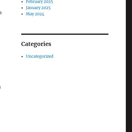
February 2025
January 2025
n
May 2024
Categories
Uncategorized
n