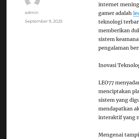
internet meningk
Author
admin
gamer adalah
le
Posted
September 9, 2025
teknologi terbar
on
memberikan duku
sistem keamana
pengalaman ber
Inovasi Teknolo
LEO77 menyadar
menciptakan pla
sistem yang dig
mendapatkan akse
interaktif yang
Mengenai tampi