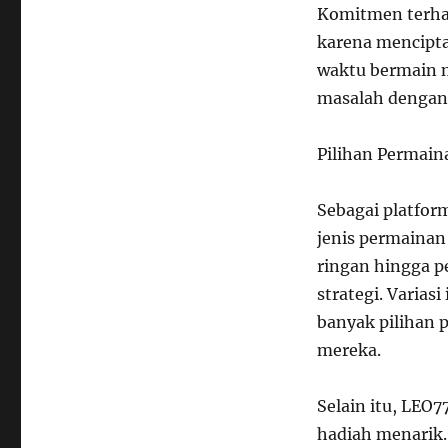
Komitmen terha
karena mencipt
waktu bermain m
masalah dengan 
Pilihan Permain
Sebagai platfo
jenis permainan
ringan hingga 
strategi. Varia
banyak pilihan 
mereka.
Selain itu, LEO
hadiah menarik.