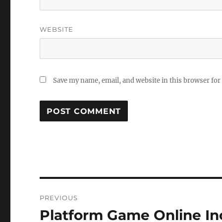
WEBSITE
Save my name, email, and website in this browser for
Post
PREVIOUS
navigation
Platform Game Online In
Previous