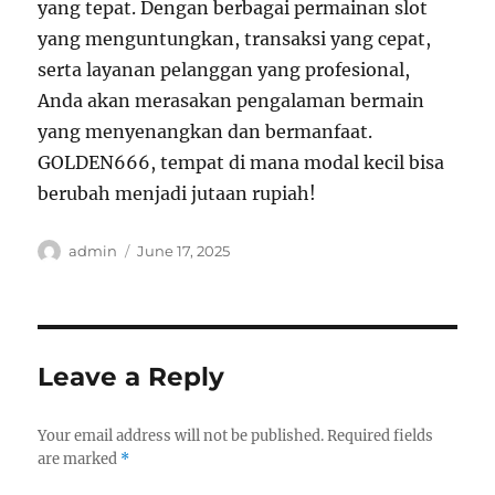
yang tepat. Dengan berbagai permainan slot
yang menguntungkan, transaksi yang cepat,
serta layanan pelanggan yang profesional,
Anda akan merasakan pengalaman bermain
yang menyenangkan dan bermanfaat.
GOLDEN666, tempat di mana modal kecil bisa
berubah menjadi jutaan rupiah!
Author
Posted
admin
June 17, 2025
on
Leave a Reply
Your email address will not be published.
Required fields
are marked
*