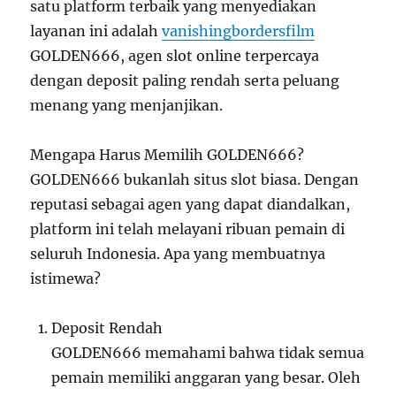
satu platform terbaik yang menyediakan
layanan ini adalah
vanishingbordersfilm
GOLDEN666, agen slot online terpercaya
dengan deposit paling rendah serta peluang
menang yang menjanjikan.
Mengapa Harus Memilih GOLDEN666?
GOLDEN666 bukanlah situs slot biasa. Dengan
reputasi sebagai agen yang dapat diandalkan,
platform ini telah melayani ribuan pemain di
seluruh Indonesia. Apa yang membuatnya
istimewa?
Deposit Rendah
GOLDEN666 memahami bahwa tidak semua
pemain memiliki anggaran yang besar. Oleh