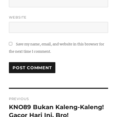
WEBSITE
Save my name, email, and website in this browser for
the next time I comment.
Post
PREVIOUS
navigation
KNO89 Bukan Kaleng-Kaleng!
Previous
post:
Gacor Hari Ini, Bro!