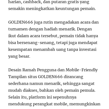
harian, cashback, dan putaran gratis yang
semakin meningkatkan keuntungan pemain.
GOLDEN666 juga rutin mengadakan acara dan
turnamen dengan hadiah menarik. Dengan
ikut dalam acara tersebut, pemain tidak hanya
bisa bersenang-senang, tetapi juga mendapat
kesempatan menambah uang tanpa investasi
yang besar.
Desain Ramah Pengguna dan Mobile-Friendly
Tampilan situs GOLDEN666 dirancang
sederhana namun menarik, sehingga sangat
mudah diakses, bahkan oleh pemain pemula.
Selain itu, platform ini sepenuhnya
mendukung perangkat mobile, memungkinkan