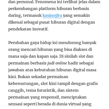
dan personal. Fenomena ini terlihat jelas dalam
perkembangan platform hiburan berbasis
daring, termasuk
kasinojitu
yang semakin
dikenal sebagai pusat hiburan digital dengan
pendekatan inovatif.
Perubahan gaya hidup ini mendorong banyak
orang mencari hiburan yang bisa diakses di
mana saja dan kapan saja. Di sinilah
slot
dan
permainan berbasis
judi online
hadir sebagai
jawaban atas kebutuhan hiburan digital masa
kini. Bukan sekadar permainan
keberuntungan, slot kini tampil dengan grafis
canggih, tema futuristik, dan sistem
permainan yang responsif, menciptakan
sensasi seperti berada di dunia virtual yang