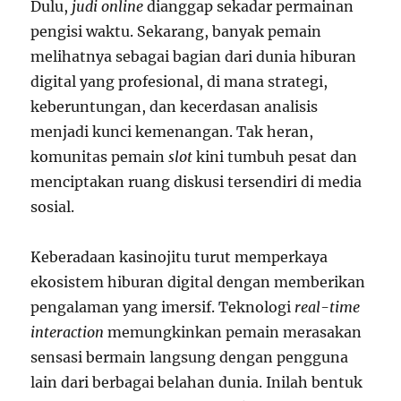
Dulu,
judi online
dianggap sekadar permainan
pengisi waktu. Sekarang, banyak pemain
melihatnya sebagai bagian dari dunia hiburan
digital yang profesional, di mana strategi,
keberuntungan, dan kecerdasan analisis
menjadi kunci kemenangan. Tak heran,
komunitas pemain
slot
kini tumbuh pesat dan
menciptakan ruang diskusi tersendiri di media
sosial.
Keberadaan kasinojitu turut memperkaya
ekosistem hiburan digital dengan memberikan
pengalaman yang imersif. Teknologi
real-time
interaction
memungkinkan pemain merasakan
sensasi bermain langsung dengan pengguna
lain dari berbagai belahan dunia. Inilah bentuk