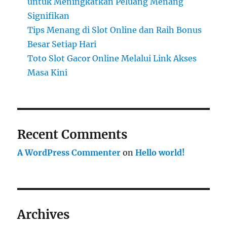
untuk Meningkatkan Peluang Menang
Signifikan
Tips Menang di Slot Online dan Raih Bonus
Besar Setiap Hari
Toto Slot Gacor Online Melalui Link Akses
Masa Kini
Recent Comments
A WordPress Commenter
on
Hello world!
Archives