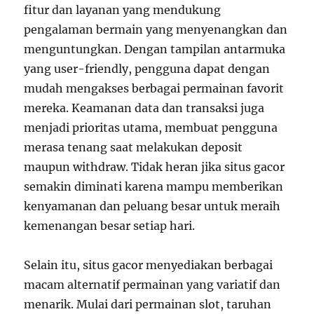
fitur dan layanan yang mendukung
pengalaman bermain yang menyenangkan dan
menguntungkan. Dengan tampilan antarmuka
yang user-friendly, pengguna dapat dengan
mudah mengakses berbagai permainan favorit
mereka. Keamanan data dan transaksi juga
menjadi prioritas utama, membuat pengguna
merasa tenang saat melakukan deposit
maupun withdraw. Tidak heran jika situs gacor
semakin diminati karena mampu memberikan
kenyamanan dan peluang besar untuk meraih
kemenangan besar setiap hari.
Selain itu, situs gacor menyediakan berbagai
macam alternatif permainan yang variatif dan
menarik. Mulai dari permainan slot, taruhan