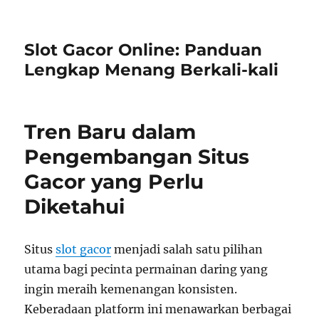
Slot Gacor Online: Panduan
Lengkap Menang Berkali-kali
Tren Baru dalam
Pengembangan Situs
Gacor yang Perlu
Diketahui
Situs
slot gacor
menjadi salah satu pilihan
utama bagi pecinta permainan daring yang
ingin meraih kemenangan konsisten.
Keberadaan platform ini menawarkan berbagai