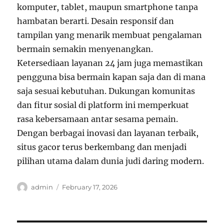
komputer, tablet, maupun smartphone tanpa
hambatan berarti. Desain responsif dan
tampilan yang menarik membuat pengalaman
bermain semakin menyenangkan.
Ketersediaan layanan 24 jam juga memastikan
pengguna bisa bermain kapan saja dan di mana
saja sesuai kebutuhan. Dukungan komunitas
dan fitur sosial di platform ini memperkuat
rasa kebersamaan antar sesama pemain.
Dengan berbagai inovasi dan layanan terbaik,
situs gacor terus berkembang dan menjadi
pilihan utama dalam dunia judi daring modern.
Author
Posted
admin
February 17, 2026
on