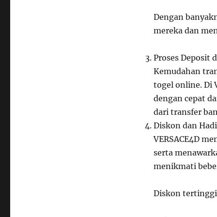
Dengan banyakny
mereka dan men
Proses Deposit 
Kemudahan tran
togel online. D
dengan cepat da
dari transfer ba
Diskon dan Had
VERSACE4D memb
serta menawarka
menikmati beber
Diskon tertingg