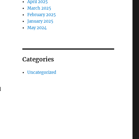
April 2025
March 2025
February 2025
January 2025
May 2024
Categories
Uncategorized
l