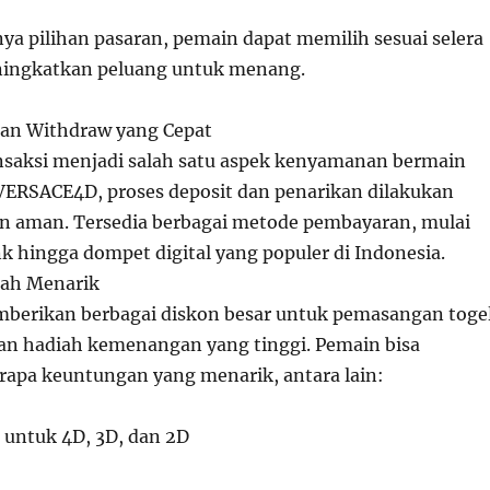
a pilihan pasaran, pemain dapat memilih sesuai selera
ingkatkan peluang untuk menang.
dan Withdraw yang Cepat
saksi menjadi salah satu aspek kenyamanan bermain
i VERSACE4D, proses deposit dan penarikan dilakukan
n aman. Tersedia berbagai metode pembayaran, mulai
nk hingga dompet digital yang populer di Indonesia.
iah Menarik
erikan berbagai diskon besar untuk pemasangan toge
n hadiah kemenangan yang tinggi. Pemain bisa
apa keuntungan yang menarik, antara lain:
i untuk 4D, 3D, dan 2D