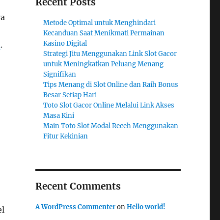
Recent Posts
ya
Metode Optimal untuk Menghindari
Kecanduan Saat Menikmati Permainan
Kasino Digital
d
.
Strategi Jitu Menggunakan Link Slot Gacor
untuk Meningkatkan Peluang Menang
Signifikan
Tips Menang di Slot Online dan Raih Bonus
Besar Setiap Hari
Toto Slot Gacor Online Melalui Link Akses
Masa Kini
Main Toto Slot Modal Receh Menggunakan
Fitur Kekinian
Recent Comments
A WordPress Commenter
on
Hello world!
el