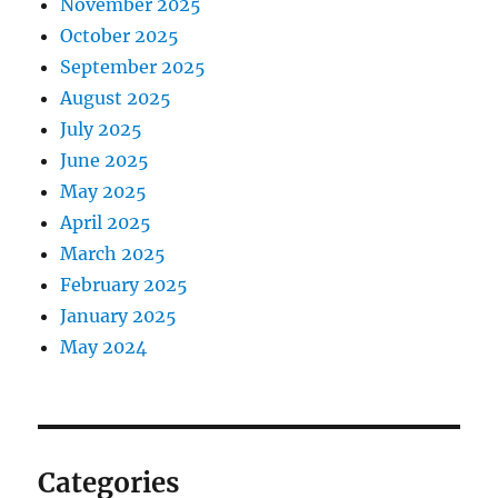
November 2025
October 2025
September 2025
August 2025
July 2025
June 2025
May 2025
April 2025
March 2025
February 2025
January 2025
May 2024
Categories