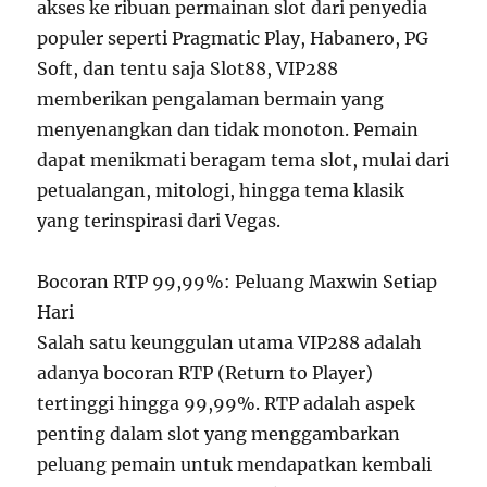
akses ke ribuan permainan slot dari penyedia
populer seperti Pragmatic Play, Habanero, PG
Soft, dan tentu saja Slot88, VIP288
memberikan pengalaman bermain yang
menyenangkan dan tidak monoton. Pemain
dapat menikmati beragam tema slot, mulai dari
petualangan, mitologi, hingga tema klasik
yang terinspirasi dari Vegas.
Bocoran RTP 99,99%: Peluang Maxwin Setiap
Hari
Salah satu keunggulan utama VIP288 adalah
adanya bocoran RTP (Return to Player)
tertinggi hingga 99,99%. RTP adalah aspek
penting dalam slot yang menggambarkan
peluang pemain untuk mendapatkan kembali