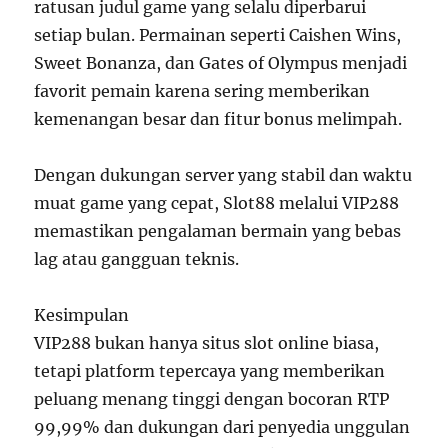
ratusan judul game yang selalu diperbarui
setiap bulan. Permainan seperti Caishen Wins,
Sweet Bonanza, dan Gates of Olympus menjadi
favorit pemain karena sering memberikan
kemenangan besar dan fitur bonus melimpah.
Dengan dukungan server yang stabil dan waktu
muat game yang cepat, Slot88 melalui VIP288
memastikan pengalaman bermain yang bebas
lag atau gangguan teknis.
Kesimpulan
VIP288 bukan hanya situs slot online biasa,
tetapi platform tepercaya yang memberikan
peluang menang tinggi dengan bocoran RTP
99,99% dan dukungan dari penyedia unggulan