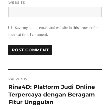
WEBSITE
Save my name, email, and website in this browser for
the next time I comment.
Post
PREVIOUS
navigation
Rina4D: Platform Judi Online
Previous
post:
Terpercaya dengan Beragam
Fitur Unggulan