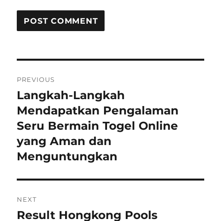
Post
PREVIOUS
navigation
Langkah-Langkah
Previous
post:
Mendapatkan Pengalaman
Seru Bermain Togel Online
yang Aman dan
Menguntungkan
NEXT
Result Hongkong Pools
Next