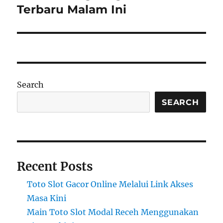
post:
Terbaru Malam Ini
Search
SEARCH
Recent Posts
Toto Slot Gacor Online Melalui Link Akses
Masa Kini
Main Toto Slot Modal Receh Menggunakan