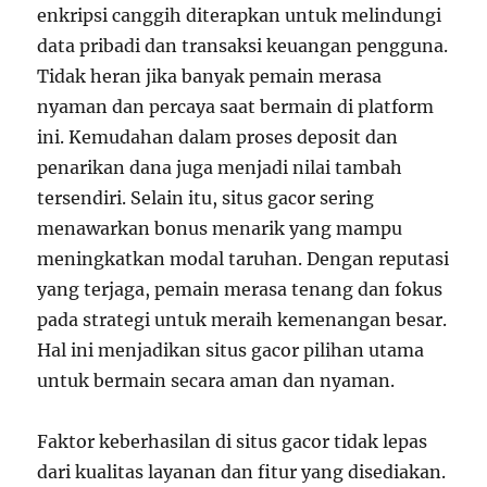
enkripsi canggih diterapkan untuk melindungi
data pribadi dan transaksi keuangan pengguna.
Tidak heran jika banyak pemain merasa
nyaman dan percaya saat bermain di platform
ini. Kemudahan dalam proses deposit dan
penarikan dana juga menjadi nilai tambah
tersendiri. Selain itu, situs gacor sering
menawarkan bonus menarik yang mampu
meningkatkan modal taruhan. Dengan reputasi
yang terjaga, pemain merasa tenang dan fokus
pada strategi untuk meraih kemenangan besar.
Hal ini menjadikan situs gacor pilihan utama
untuk bermain secara aman dan nyaman.
Faktor keberhasilan di situs gacor tidak lepas
dari kualitas layanan dan fitur yang disediakan.