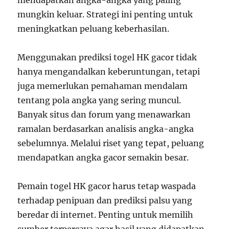
mendapatkan angka-angka yang paling
mungkin keluar. Strategi ini penting untuk
meningkatkan peluang keberhasilan.
Menggunakan prediksi togel HK gacor tidak
hanya mengandalkan keberuntungan, tetapi
juga memerlukan pemahaman mendalam
tentang pola angka yang sering muncul.
Banyak situs dan forum yang menawarkan
ramalan berdasarkan analisis angka-angka
sebelumnya. Melalui riset yang tepat, peluang
mendapatkan angka gacor semakin besar.
Pemain togel HK gacor harus tetap waspada
terhadap penipuan dan prediksi palsu yang
beredar di internet. Penting untuk memilih