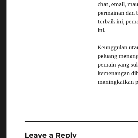
chat, email, ma
permainan dan b
terbaik ini, pe
ini.
Keunggulan utam
peluang menang 
pemain yang suk
kemenangan dihi
meningkatkan p
Leave a Reply