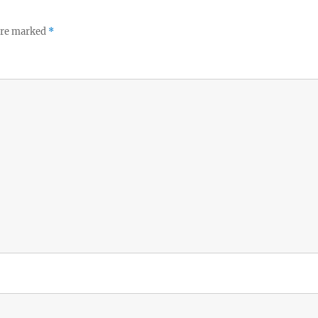
 are marked
*