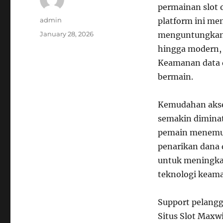
permainan slot 
Author
admin
platform ini m
Posted
January 28, 2026
menguntungkan. 
on
hingga modern,
Keamanan data d
bermain.
Kemudahan akse
semakin diminat
pemain menemuk
penarikan dana 
untuk meningka
teknologi keama
Support pelangg
Situs Slot Maxw