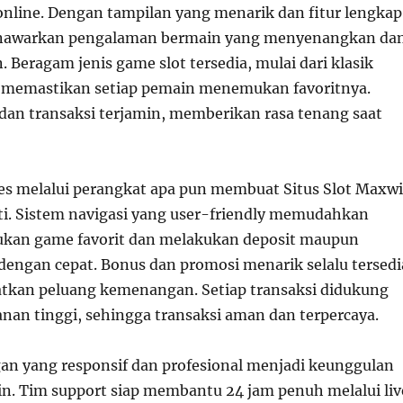
online. Dengan tampilan yang menarik dan fitur lengkap
enawarkan pengalaman bermain yang menyenangkan da
Beragam jenis game slot tersedia, mulai dari klasik
 memastikan setiap pemain menemukan favoritnya.
an transaksi terjamin, memberikan rasa tenang saat
s melalui perangkat apa pun membuat Situs Slot Maxw
i. Sistem navigasi yang user-friendly memudahkan
an game favorit dan melakukan deposit maupun
dengan cepat. Bonus dan promosi menarik selalu tersedi
tkan peluang kemenangan. Setiap transaksi didukung
nan tinggi, sehingga transaksi aman dan terpercaya.
an yang responsif dan profesional menjadi keunggulan
in. Tim support siap membantu 24 jam penuh melalui liv