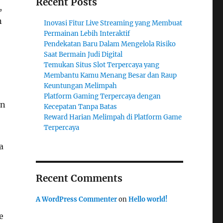
Recent Posts
,
n
Inovasi Fitur Live Streaming yang Membuat
Permainan Lebih Interaktif
Pendekatan Baru Dalam Mengelola Risiko
Saat Bermain Judi Digital
Temukan Situs Slot Terpercaya yang
Membantu Kamu Menang Besar dan Raup
Keuntungan Melimpah
Platform Gaming Terpercaya dengan
in
Kecepatan Tanpa Batas
Reward Harian Melimpah di Platform Game
Terpercaya
a
Recent Comments
A WordPress Commenter
on
Hello world!
e