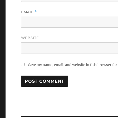
EMAIL
*
WEBSITE
Save my name, email, and website in this browser for