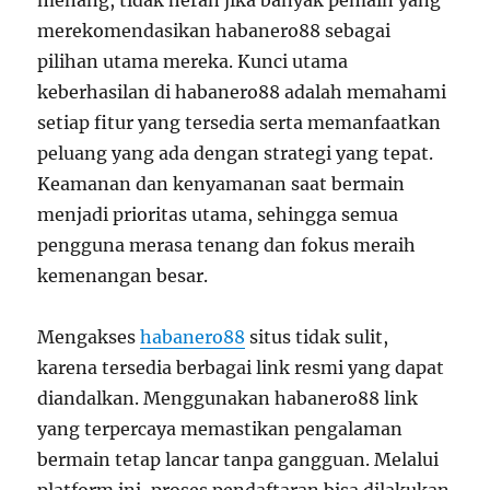
menang, tidak heran jika banyak pemain yang
merekomendasikan habanero88 sebagai
pilihan utama mereka. Kunci utama
keberhasilan di habanero88 adalah memahami
setiap fitur yang tersedia serta memanfaatkan
peluang yang ada dengan strategi yang tepat.
Keamanan dan kenyamanan saat bermain
menjadi prioritas utama, sehingga semua
pengguna merasa tenang dan fokus meraih
kemenangan besar.
Mengakses
habanero88
situs tidak sulit,
karena tersedia berbagai link resmi yang dapat
diandalkan. Menggunakan habanero88 link
yang terpercaya memastikan pengalaman
bermain tetap lancar tanpa gangguan. Melalui