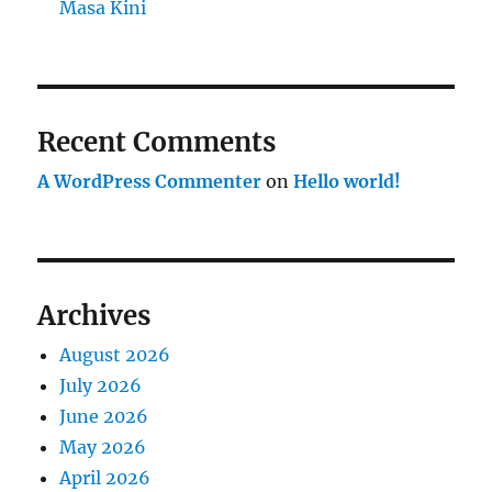
Masa Kini
Recent Comments
A WordPress Commenter
on
Hello world!
Archives
August 2026
July 2026
June 2026
May 2026
April 2026