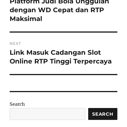
Platform Judi Bola Unggulan
Previous
post:
dengan WD Cepat dan RTP
Maksimal
NEXT
Link Masuk Cadangan Slot
Next
post:
Online RTP Tinggi Terpercaya
Search
SEARCH