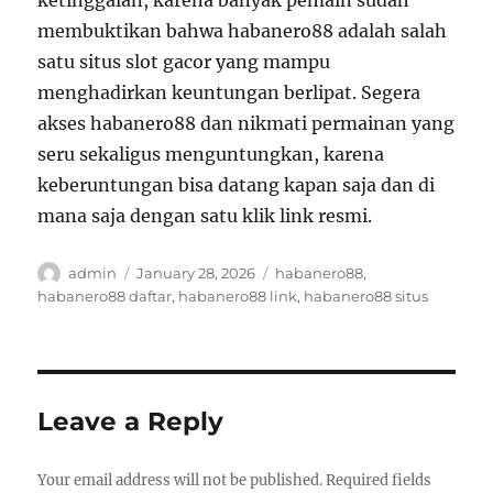
ketinggalan, karena banyak pemain sudah
membuktikan bahwa habanero88 adalah salah
satu situs slot gacor yang mampu
menghadirkan keuntungan berlipat. Segera
akses habanero88 dan nikmati permainan yang
seru sekaligus menguntungkan, karena
keberuntungan bisa datang kapan saja dan di
mana saja dengan satu klik link resmi.
Author
Posted
Tags
admin
January 28, 2026
habanero88
,
on
habanero88 daftar
,
habanero88 link
,
habanero88 situs
Leave a Reply
Your email address will not be published.
Required fields