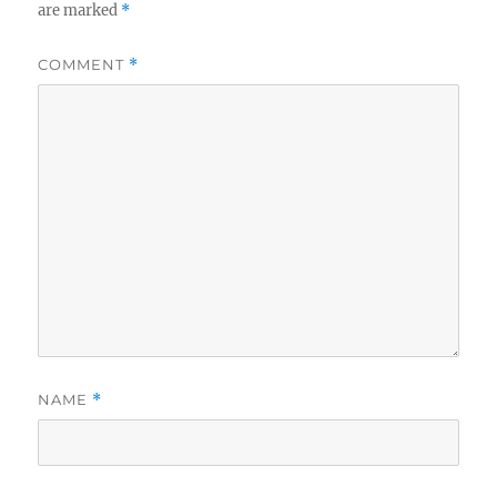
are marked
*
COMMENT
*
NAME
*