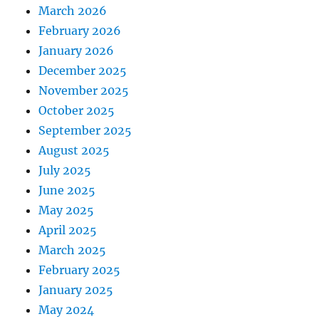
March 2026
February 2026
January 2026
December 2025
November 2025
October 2025
September 2025
August 2025
July 2025
June 2025
May 2025
April 2025
March 2025
February 2025
January 2025
May 2024