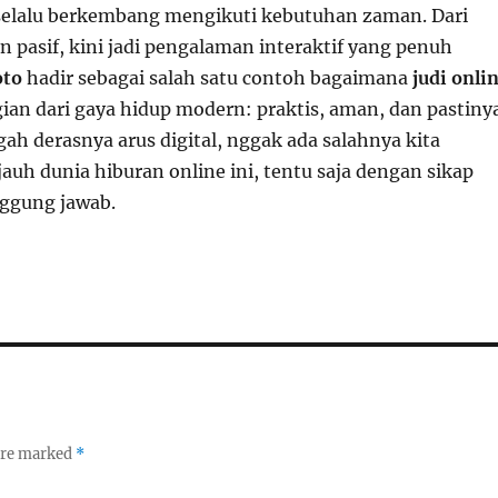
 selalu berkembang mengikuti kebutuhan zaman. Dari
 pasif, kini jadi pengalaman interaktif yang penuh
oto
hadir sebagai salah satu contoh bagaimana
judi onli
gian dari gaya hidup modern: praktis, aman, dan pastiny
engah derasnya arus digital, nggak ada salahnya kita
auh dunia hiburan online ini, tentu saja dengan sikap
nggung jawab.
 are marked
*