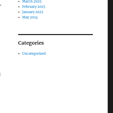
March 2025
,
February 2025
January 2025
May 2024
Categories
Uncategorized
t