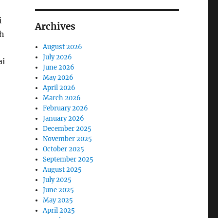
i
Archives
h
August 2026
July 2026
ai
June 2026
May 2026
April 2026
March 2026
February 2026
January 2026
December 2025
November 2025
October 2025
September 2025
August 2025
July 2025
June 2025
May 2025
April 2025