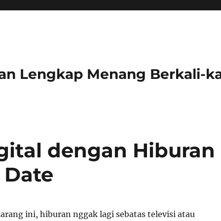
uan Lengkap Menang Berkali-ka
gital dengan Hiburan
 Date
karang ini, hiburan nggak lagi sebatas televisi atau