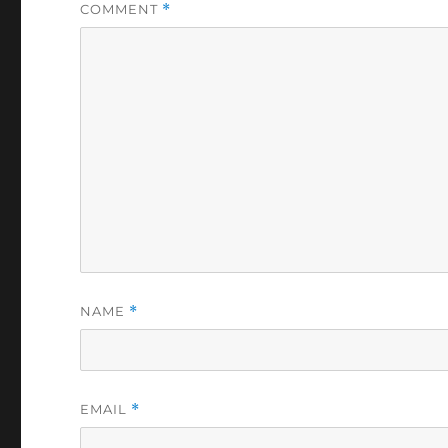
COMMENT
*
NAME
*
EMAIL
*