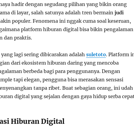
maya hadir dengan segudang pilihan yang bikin orang
ama di layar, salah satunya adalah tren bermain
judi
kin populer. Fenomena ini nggak cuma soal keseruan,
agaimana platform hiburan digital bisa bikin pengalaman
n dan praktis.
 yang lagi sering dibicarakan adalah
suletoto
. Platform i
agian dari ekosistem hiburan daring yang mencoba
galaman berbeda bagi para penggunanya. Dengan
imple tapi elegan, pengguna bisa merasakan sensasi
nyenangkan tanpa ribet. Buat sebagian orang, ini udah
hiburan digital yang sejalan dengan gaya hidup serba cepat
si Hiburan Digital