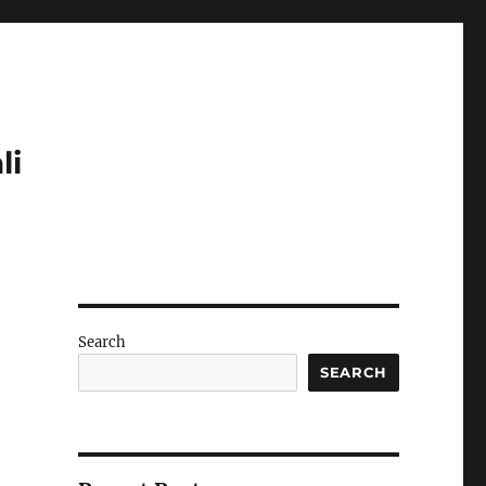
li
Search
SEARCH