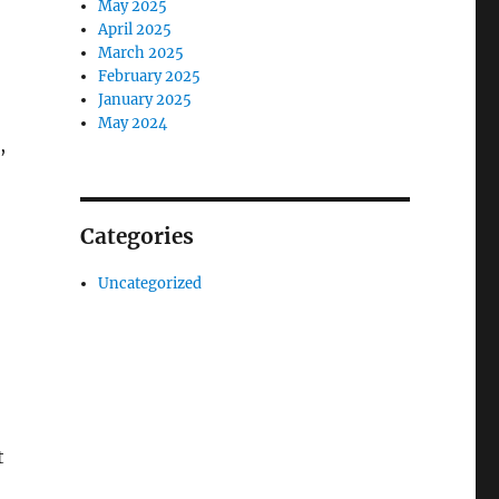
May 2025
April 2025
March 2025
February 2025
January 2025
May 2024
,
Categories
Uncategorized
t