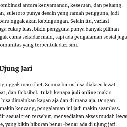
ombinasi antara kenyamanan, keseruan, dan peluang.
lan, suletoto punya desain yang ramah pengguna, jadi
aru nggak akan kebingungan. Selain itu, variasi
ga cukup luas, bikin pengguna punya banyak pilihan
gak cuma sekadar main, tapi ada pengalaman sosial juga
omunitas yang terbentuk dari sini.
Ujung Jari
ng nggak mau ribet. Semua harus bisa diakses lewat
t, dan fleksibel. Itulah kenapa
judi online
makin
a bisa dimainkan kapan aja dan di mana aja. Dengan
emakin kencang, pengalaman ini jadi makin seamless.
dir sesuai tren tersebut, menyediakan akses mudah lewa
, yang bikin hiburan benar-benar ada di ujung jari.