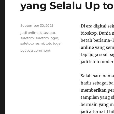
yang Selalu Up to
Posted
September 30, 2025
Di era digital se
on
Tags
judi online
,
situs toto
,
bioskop. Dunia 
suletoto
,
suletoto login
,
betah berlama-l
suletoto resmi
,
toto togel
online
yang sema
on
Leave a comment
tapi juga soal b
Menikmati
Era
jadi lebih moder
Digital
dengan
Salah satu nama
Hiburan
yang
hadir sebagai b
Selalu
memberikan pen
Up
tampilan yang s
to
Date
bermain yang me
jadi alternatif 