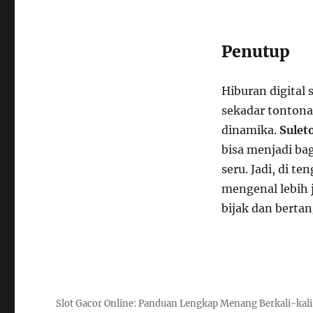
Penutup
Hiburan digital
sekadar tontonan
dinamika.
Sulet
bisa menjadi ba
seru. Jadi, di t
mengenal lebih j
bijak dan berta
Slot Gacor Online: Panduan Lengkap Menang Berkali-kali