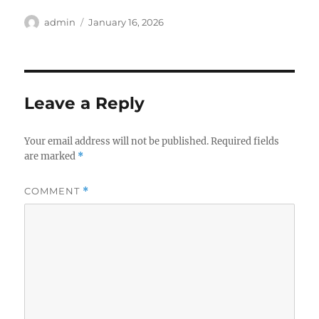
Author
Posted
admin
January 16, 2026
on
Leave a Reply
Your email address will not be published.
Required fields
are marked
*
COMMENT
*