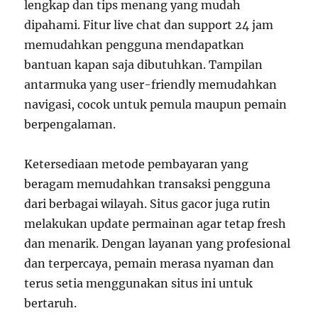
lengkap dan tips menang yang mudah
dipahami. Fitur live chat dan support 24 jam
memudahkan pengguna mendapatkan
bantuan kapan saja dibutuhkan. Tampilan
antarmuka yang user-friendly memudahkan
navigasi, cocok untuk pemula maupun pemain
berpengalaman.
Ketersediaan metode pembayaran yang
beragam memudahkan transaksi pengguna
dari berbagai wilayah. Situs gacor juga rutin
melakukan update permainan agar tetap fresh
dan menarik. Dengan layanan yang profesional
dan terpercaya, pemain merasa nyaman dan
terus setia menggunakan situs ini untuk
bertaruh.