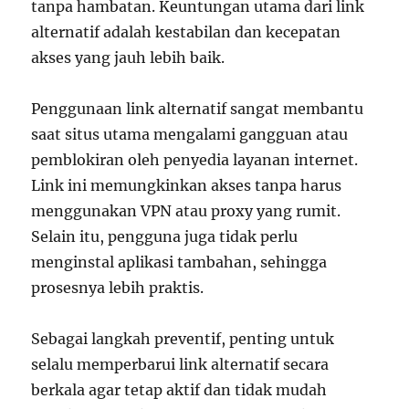
tanpa hambatan. Keuntungan utama dari link
alternatif adalah kestabilan dan kecepatan
akses yang jauh lebih baik.
Penggunaan link alternatif sangat membantu
saat situs utama mengalami gangguan atau
pemblokiran oleh penyedia layanan internet.
Link ini memungkinkan akses tanpa harus
menggunakan VPN atau proxy yang rumit.
Selain itu, pengguna juga tidak perlu
menginstal aplikasi tambahan, sehingga
prosesnya lebih praktis.
Sebagai langkah preventif, penting untuk
selalu memperbarui link alternatif secara
berkala agar tetap aktif dan tidak mudah