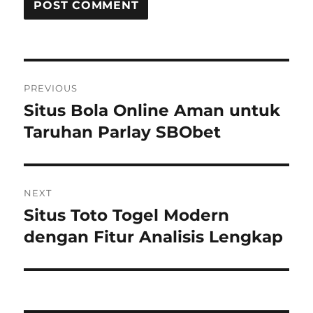
Post
PREVIOUS
navigation
Situs Bola Online Aman untuk
Previous
post:
Taruhan Parlay SBObet
NEXT
Situs Toto Togel Modern
Next
post:
dengan Fitur Analisis Lengkap