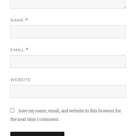
NAME
*
EMAIL
*
WEBSITE
Save my name, email, and website in this browser for
the next time I comment.