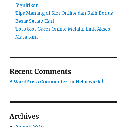
Signifikan
Tips Menang di Slot Online dan Raih Bonus
Besar Setiap Hari
Toto Slot Gacor Online Melalui Link Akses
Masa Kini
Recent Comments
A WordPress Commenter
on
Hello world!
Archives
August 2026